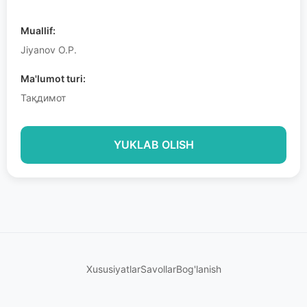
Muallif:
Jiyanov O.P.
Ma'lumot turi:
Тақдимот
YUKLAB OLISH
Xususiyatlar
Savollar
Bog'lanish