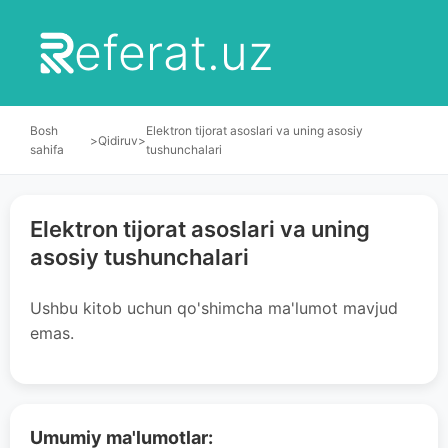
eferat.uz
Bosh
Elektron tijorat asoslari va uning asosiy
>
Qidiruv
>
sahifa
tushunchalari
Elektron tijorat asoslari va uning
asosiy tushunchalari
Ushbu kitob uchun qo'shimcha ma'lumot mavjud
emas.
Umumiy ma'lumotlar: