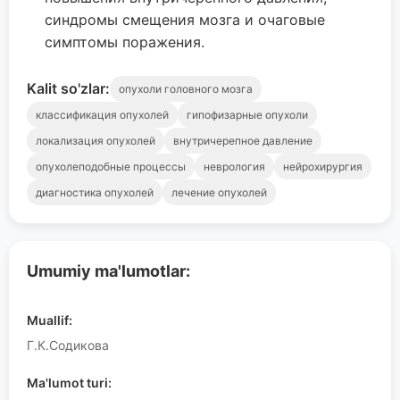
синдромы смещения мозга и очаговые
симптомы поражения.
Kalit so'zlar:
опухоли головного мозга
классификация опухолей
гипофизарные опухоли
локализация опухолей
внутричерепное давление
опухолеподобные процессы
неврология
нейрохирургия
диагностика опухолей
лечение опухолей
Umumiy ma'lumotlar:
Muallif:
Г.К.Содикова
Ma'lumot turi: