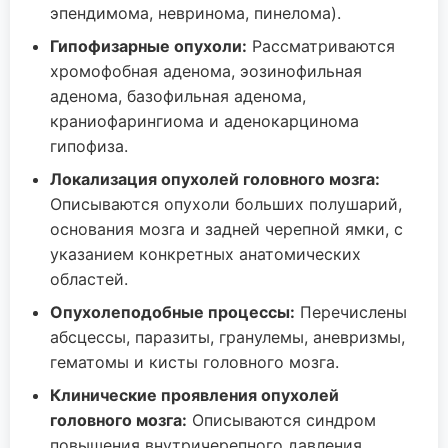
эпендимома, невринома, пинелома).
Гипофизарные опухоли:
Рассматриваются
хромофобная аденома, эозинофильная
аденома, базофильная аденома,
краниофарингиома и аденокарцинома
гипофиза.
Локализация опухолей головного мозга:
Описываются опухоли больших полушарий,
основания мозга и задней черепной ямки, с
указанием конкретных анатомических
областей.
Опухолеподобные процессы:
Перечислены
абсцессы, паразиты, гранулемы, аневризмы,
гематомы и кисты головного мозга.
Клинические проявления опухолей
головного мозга:
Описываются синдром
повышения внутричерепного давления,