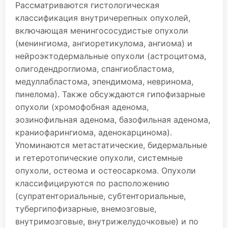
Рассматриваются гистологическая
классификация внутричерепных опухолей,
включающая менингососудистые опухоли
(менингиома, ангиоретикулома, ангиома) и
нейроэктодермальные опухоли (астроцитома,
олигодендроглиома, спангиобластома,
медуллабластома, эпендимома, невринома,
пинелома). Также обсуждаются гипофизарные
опухоли (хромофобная аденома,
эозинофильная аденома, базофильная аденома,
краниофарингиома, аденокарцинома).
Упоминаются метастатические, бидермальные
и гетеротопические опухоли, системные
опухоли, остеома и остеосаркома. Опухоли
классифицируются по расположению
(супратенториальные, субтенториальные,
тубергипофизарные, внемозговые,
внутримозговые, внутрижелудочковые) и по