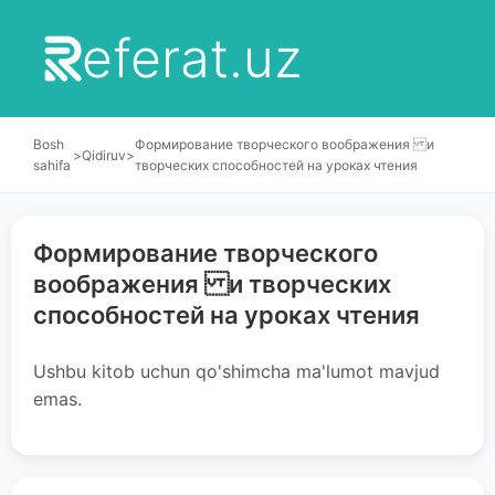
eferat.uz
Bosh
Формирование творческого воображения и
>
Qidiruv
>
sahifa
творческих способностей на уроках чтения
Формирование творческого
воображения и творческих
способностей на уроках чтения
Ushbu kitob uchun qo'shimcha ma'lumot mavjud
emas.