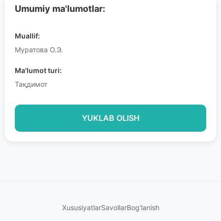
Umumiy ma'lumotlar:
Muallif:
Муратова О.Э.
Ma'lumot turi:
Тақдимот
YUKLAB OLISH
Xususiyatlar
Savollar
Bog'lanish