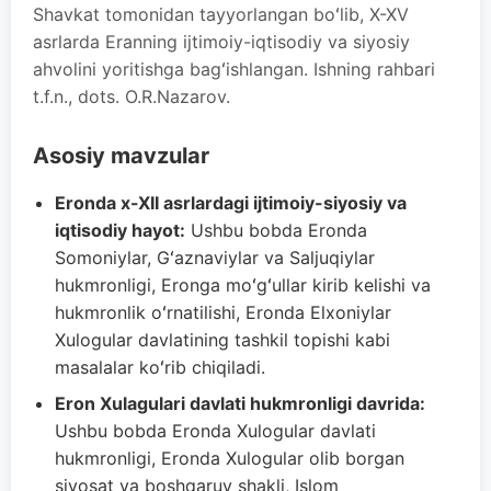
Shavkat tomonidan tayyorlangan boʻlib, X-XV
asrlarda Eranning ijtimoiy-iqtisodiy va siyosiy
ahvolini yoritishga bagʻishlangan. Ishning rahbari
t.f.n., dots. O.R.Nazarov.
Asosiy mavzular
Eronda x-XII asrlardagi ijtimoiy-siyosiy va
iqtisodiy hayot:
Ushbu bobda Eronda
Somoniylar, Gʻaznaviylar va Saljuqiylar
hukmronligi, Eronga moʻgʻullar kirib kelishi va
hukmronlik oʻrnatilishi, Eronda Elxoniylar
Xulogular davlatining tashkil topishi kabi
masalalar koʻrib chiqiladi.
Eron Xulagulari davlati hukmronligi davrida:
Ushbu bobda Eronda Xulogular davlati
hukmronligi, Eronda Xulogular olib borgan
siyosat va boshqaruv shakli, Islom