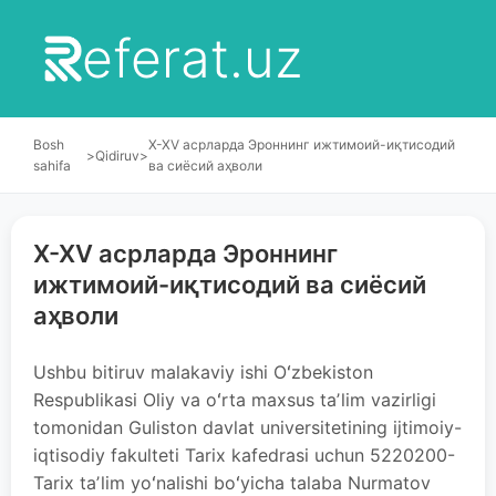
eferat.uz
Bosh
X-XV асрларда Эроннинг ижтимоий-иқтисодий
>
Qidiruv
>
sahifa
ва сиёсий аҳволи
X-XV асрларда Эроннинг
ижтимоий-иқтисодий ва сиёсий
аҳволи
Ushbu bitiruv malakaviy ishi Oʻzbekiston
Respublikasi Oliy va oʻrta maxsus taʼlim vazirligi
tomonidan Guliston davlat universitetining ijtimoiy-
iqtisodiy fakulteti Tarix kafedrasi uchun 5220200-
Tarix taʼlim yoʻnalishi boʻyicha talaba Nurmatov