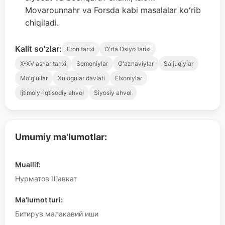
Movarounnahr va Forsda kabi masalalar koʻrib
chiqiladi.
Kalit so'zlar:
Eron tarixi
Oʻrta Osiyo tarixi
X-XV asrlar tarixi
Somoniylar
Gʻaznaviylar
Saljuqiylar
Moʻgʻullar
Xulogular davlati
Elxoniylar
Ijtimoiy-iqtisodiy ahvol
Siyosiy ahvol
Umumiy ma'lumotlar:
Muallif:
Нурматов Шавкат
Ma'lumot turi:
Битирув малакавий иши