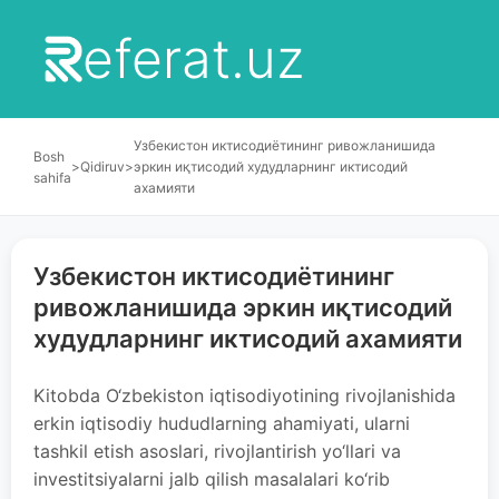
eferat.uz
Узбекистон иктисодиётининг ривожланишида
Bosh
>
Qidiruv
>
эркин иқтисодий худудларнинг иктисодий
sahifa
ахамияти
Узбекистон иктисодиётининг
ривожланишида эркин иқтисодий
худудларнинг иктисодий ахамияти
Kitobda O‘zbekiston iqtisodiyotining rivojlanishida
erkin iqtisodiy hududlarning ahamiyati, ularni
tashkil etish asoslari, rivojlantirish yo‘llari va
investitsiyalarni jalb qilish masalalari ko‘rib