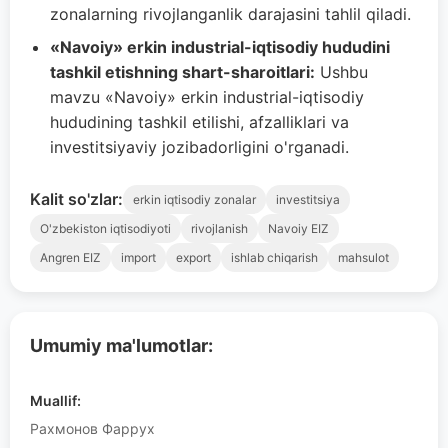
zonalarning rivojlanganlik darajasini tahlil qiladi.
«Navoiy» erkin industrial-iqtisodiy hududini
tashkil etishning shart-sharoitlari:
Ushbu
mavzu «Navoiy» erkin industrial-iqtisodiy
hududining tashkil etilishi, afzalliklari va
investitsiyaviy jozibadorligini o'rganadi.
Kalit so'zlar:
erkin iqtisodiy zonalar
investitsiya
O'zbekiston iqtisodiyoti
rivojlanish
Navoiy EIZ
Angren EIZ
import
export
ishlab chiqarish
mahsulot
Umumiy ma'lumotlar:
Muallif:
Рахмонов Фаррух