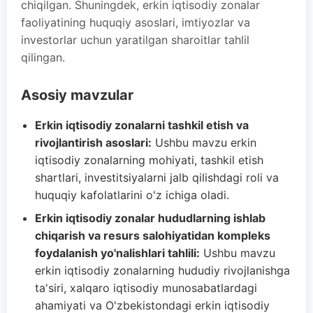
chiqilgan. Shuningdek, erkin iqtisodiy zonalar
faoliyatining huquqiy asoslari, imtiyozlar va
investorlar uchun yaratilgan sharoitlar tahlil
qilingan.
Asosiy mavzular
Erkin iqtisodiy zonalarni tashkil etish va
rivojlantirish asoslari:
Ushbu mavzu erkin
iqtisodiy zonalarning mohiyati, tashkil etish
shartlari, investitsiyalarni jalb qilishdagi roli va
huquqiy kafolatlarini o'z ichiga oladi.
Erkin iqtisodiy zonalar hududlarning ishlab
chiqarish va resurs salohiyatidan kompleks
foydalanish yo'nalishlari tahlili:
Ushbu mavzu
erkin iqtisodiy zonalarning hududiy rivojlanishga
ta'siri, xalqaro iqtisodiy munosabatlardagi
ahamiyati va O'zbekistondagi erkin iqtisodiy