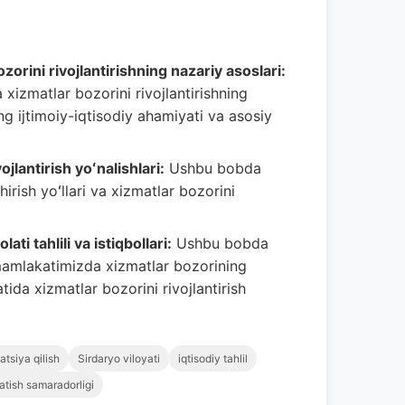
orini rivojlantirishning nazariy asoslari:
xizmatlar bozorini rivojlantirishning
ing ijtimoiy-iqtisodiy ahamiyati va asosiy
jlantirish yoʻnalishlari:
Ushbu bobda
irish yoʻllari va xizmatlar bozorini
ti tahlili va istiqbollari:
Ushbu bobda
 mamlakatimizda xizmatlar bozorining
atida xizmatlar bozorini rivojlantirish
atsiya qilish
Sirdaryo viloyati
iqtisodiy tahlil
atish samaradorligi