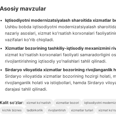
Asosiy mavzular
Iqtisodiyotni modernizatsiyalash sharoitida xizmatlar boz
Ushbu bobda iqtisodiyotni modernizatsiyalash sharoitida 
nazariy asoslari, xizmat koʻrsatish korxonalari faoliyatin
vazifalari koʻrib chiqiladi.
Xizmatlar bozorining tashkiliy-iqtisodiy mexanizmini rivo
xizmat koʻrsatish korxonalari faoliyati samaradorligini osh
rivojlantirishning iqtisodiy yoʻnalishlari tahlil qilinadi.
Sirdaryo viloyatida xizmatlar bozorining rivojlanganlik hola
Sirdaryo viloyatida xizmatlar bozorining hozirgi holati,
rivojlanganlik holati va istiqbollari, hamda Sirdaryo viloy
darajasi tahlil qilinadi.
Kalit so'zlar:
xizmat ko'rsatish
xizmatlar bozori
iqtisodiyotni moderniz
kichik biznes
tadbirkorlik
rivojlantirish
xizmatlar turlari
xizmat ko'rs