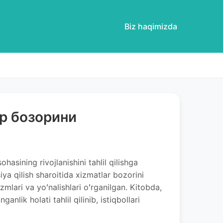
Biz haqimizda
р бозорини
asining rivojlanishini tahlil qilishga
ya qilish sharoitida xizmatlar bozorini
izmlari va yoʻnalishlari oʻrganilgan. Kitobda,
nlik holati tahlil qilinib, istiqbollari