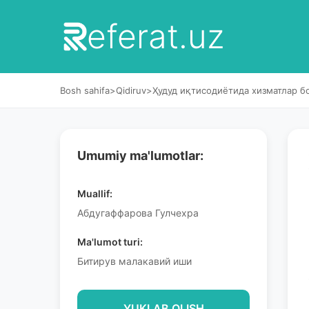
eferat.uz
Bosh sahifa
>
Qidiruv
>
Ҳудуд иқтисодиётида хизматлар 
Umumiy ma'lumotlar:
Muallif:
Абдугаффарова Гулчехра
Ma'lumot turi:
Битирув малакавий иши
YUKLAB OLISH