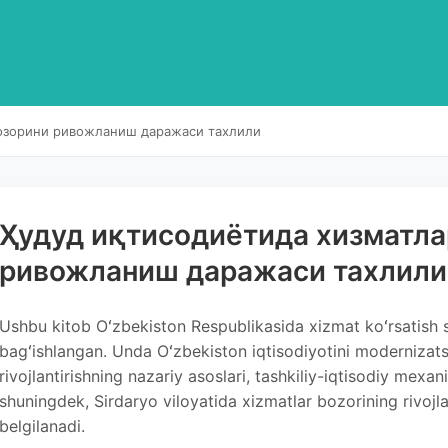
бозорини ривожланиш даражаси тахлили
Ҳудуд иқтисодиётида хизматла
ривожланиш даражаси тахлили
Ushbu kitob Oʻzbekiston Respublikasida xizmat koʻrsatish soh
bagʻishlangan. Unda Oʻzbekiston iqtisodiyotini modernizatsi
rivojlantirishning nazariy asoslari, tashkiliy-iqtisodiy mexan
shuningdek, Sirdaryo viloyatida xizmatlar bozorining rivojlanga
belgilanadi.