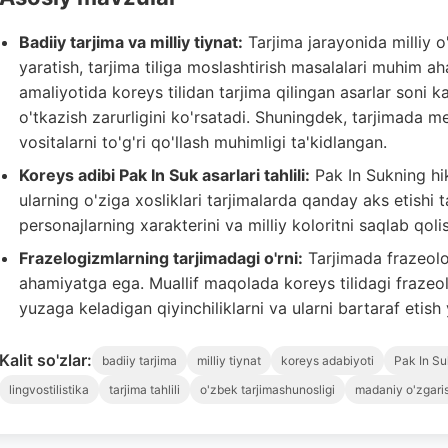
Badiiy tarjima va milliy tiynat:
Tarjima jarayonida milliy o
yaratish, tarjima tiliga moslashtirish masalalari muhim a
amaliyotida koreys tilidan tarjima qilingan asarlar soni k
o'tkazish zarurligini ko'rsatadi. Shuningdek, tarjimada ment
vositalarni to'g'ri qo'llash muhimligi ta'kidlangan.
Koreys adibi Pak In Suk asarlari tahlili:
Pak In Sukning hik
ularning o'ziga xosliklari tarjimalarda qanday aks etishi ta
personajlarning xarakterini va milliy koloritni saqlab qoli
Frazelogizmlarning tarjimadagi o'rni:
Tarjimada frazeolo
ahamiyatga ega. Muallif maqolada koreys tilidagi frazeolo
yuzaga keladigan qiyinchiliklarni va ularni bartaraf etish y
Kalit so'zlar:
badiiy tarjima
milliy tiynat
koreys adabiyoti
Pak In Su
lingvostilistika
tarjima tahlili
o'zbek tarjimashunosligi
madaniy o'zgaris