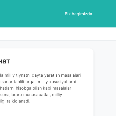
Biz haqimizda
нат
da milliy tiynatni qayta yaratish masalalari
sarlar tahlili orqali milliy xususiyatlarni
jihatlarni hisobga olish kabi masalalar
sonajlararo munosabatlar, milliy
gi ta'kidlanadi.