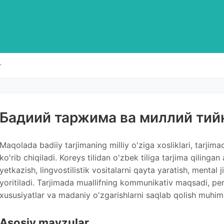
т
Бадиий таржима ва миллий тий
Maqolada badiiy tarjimaning milliy o'ziga xosliklari, tarjima
ko'rib chiqiladi. Koreys tilidan o'zbek tiliga tarjima qilingan a
yetkazish, lingvostilistik vositalarni qayta yaratish, mental 
yoritiladi. Tarjimada muallifning kommunikativ maqsadi, per
xususiyatlar va madaniy o'zgarishlarni saqlab qolish muhimli
Asosiy mavzular