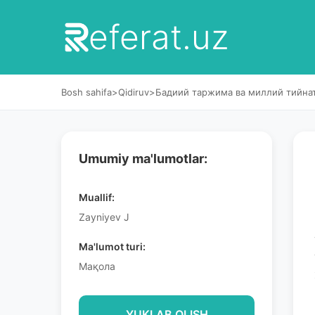
eferat.uz
Bosh sahifa
>
Qidiruv
>
Бадиий таржима ва миллий тийна
Umumiy ma'lumotlar:
Muallif:
Zayniyev J
Ma'lumot turi:
Мақола
YUKLAB OLISH