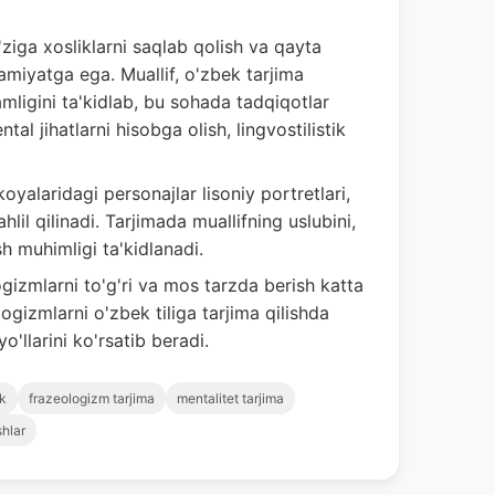
'ziga xosliklarni saqlab qolish va qayta
hamiyatga ega. Muallif, o'zbek tarjima
amligini ta'kidlab, bu sohada tadqiqotlar
al jihatlarni hisobga olish, lingvostilistik
oyalaridagi personajlar lisoniy portretlari,
hlil qilinadi. Tarjimada muallifning uslubini,
sh muhimligi ta'kidlanadi.
gizmlarni to'g'ri va mos tarzda berish katta
gizmlarni o'zbek tiliga tarjima qilishda
o'llarini ko'rsatib beradi.
k
frazeologizm tarjima
mentalitet tarjima
hlar