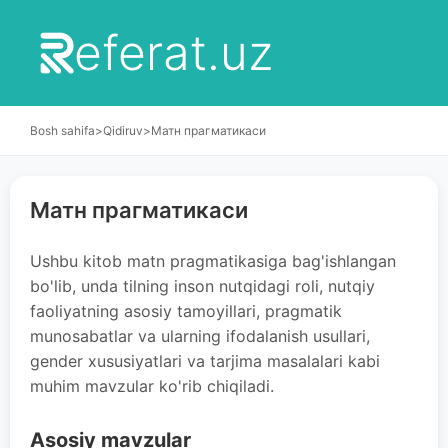
eferat.uz
Bosh sahifa
>
Qidiruv
>
Матн прагматикаси
Матн прагматикаси
Ushbu kitob matn pragmatikasiga bag'ishlangan
bo'lib, unda tilning inson nutqidagi roli, nutqiy
faoliyatning asosiy tamoyillari, pragmatik
munosabatlar va ularning ifodalanish usullari,
gender xususiyatlari va tarjima masalalari kabi
muhim mavzular ko'rib chiqiladi.
Asosiy mavzular