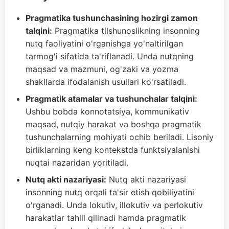
Pragmatika tushunchasining hozirgi zamon
talqini:
Pragmatika tilshunoslikning insonning
nutq faoliyatini o'rganishga yo'naltirilgan
tarmog'i sifatida ta'riflanadi. Unda nutqning
maqsad va mazmuni, og'zaki va yozma
shakllarda ifodalanish usullari ko'rsatiladi.
Pragmatik atamalar va tushunchalar talqini:
Ushbu bobda konnotatsiya, kommunikativ
maqsad, nutqiy harakat va boshqa pragmatik
tushunchalarning mohiyati ochib beriladi. Lisoniy
birliklarning keng kontekstda funktsiyalanishi
nuqtai nazaridan yoritiladi.
Nutq akti nazariyasi:
Nutq akti nazariyasi
insonning nutq orqali ta'sir etish qobiliyatini
o'rganadi. Unda lokutiv, illokutiv va perlokutiv
harakatlar tahlil qilinadi hamda pragmatik