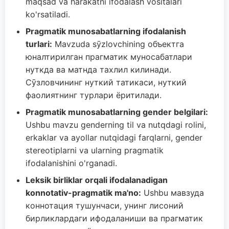
maqsad va harakatni ifodalash vositalari
ko'rsatiladi.
Pragmatik munosabatlarning ifodalanish
turlari:
Mavzuda sӯzlovchining объектга
юналтирилган прагматик муносабатлари
нуткда ва матнда тахлил килинади.
Сӯзловчининг нуткий татикаси, нуткий
фаолиятнинг турлари ёритилади.
Pragmatik munosabatlarning gender belgilari:
Ushbu mavzu genderning til va nutqdagi rolini,
erkaklar va ayollar nutqidagi farqlarni, gender
stereotiplarni va ularning pragmatik
ifodalanishini o'rganadi.
Leksik birliklar orqali ifodalanadigan
konnotativ-pragmatik ma'no:
Ushbu мавзуда
коннотация тушунчаси, унинг лисоний
бирликлардаги ифодаланиши ва прагматик