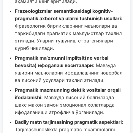
аҳамияти кенг ёритилади.
Frazeologizmlar semantikasidagi kognitiv-
pragmatik axborot va ularni tushunish usullari:
Фразеологик бирликларнинг маънолари ва
таркибидаги прагматик маълумотлар тахлил
этилади. Уларни тушуниш стратегиялари
куриб чикилади.
Pragmatik ma’zmunni implitsit(no verbal
bevosita) ифодалаш воситалари:
Мавзуда
яширин маъноларни ифодалашнинг новербал
ва лисоний усуллари тахлил этилади.
Pragmatik mazmunning dektik vositalar orqali
ifodalanishi:
Мавзуда лисоний белгиларда
шахс макон замон эмоционал холатларда
ифодаланиши атрофлича ӯрганилади.
Badiiy matn tarjimasining pragmatik aspektlari:
Tarjimashunoslikda pragmatic muammolarini