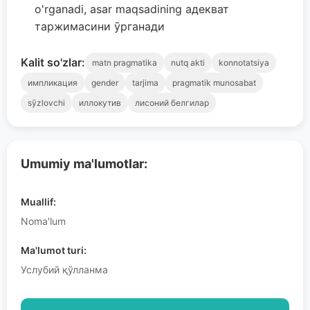
o'rganadi, asar maqsadining aдекват
таржимасини ӯрганади
Kalit so'zlar:
matn pragmatika
nutq akti
konnotatsiya
импликация
gender
tarjima
pragmatik munosabat
sӯzlovchi
иллокутив
лисоний белгилар
Umumiy ma'lumotlar:
Muallif:
Noma'lum
Ma'lumot turi:
Услубий қўлланма