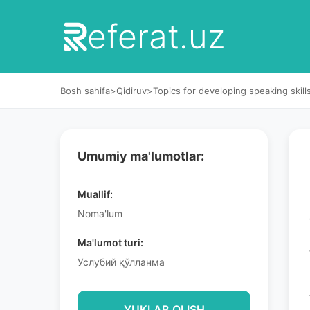
eferat.uz
Bosh sahifa
>
Qidiruv
>
Topics for developing speaking skill
Umumiy ma'lumotlar:
Muallif:
Noma'lum
Ma'lumot turi:
Услубий қўлланма
YUKLAB OLISH