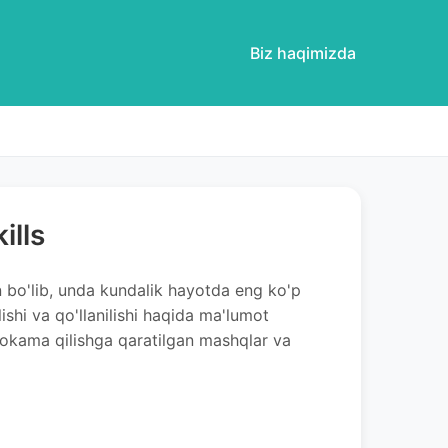
Biz haqimizda
ills
an bo'lib, unda kundalik hayotda eng ko'p
ilishi va qo'llanilishi haqida ma'lumot
uhokama qilishga qaratilgan mashqlar va