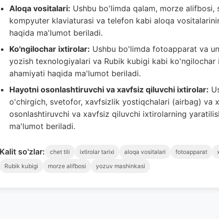
Aloqa vositalari:
Ushbu bo'limda qalam, morze alifbosi, s
kompyuter klaviaturasi va telefon kabi aloqa vositalarining
haqida ma'lumot beriladi.
Ko'ngilochar ixtirolar:
Ushbu bo'limda fotoapparat va unin
yozish texnologiyalari va Rubik kubigi kabi ko'ngilochar ixt
ahamiyati haqida ma'lumot beriladi.
Hayotni osonlashtiruvchi va xavfsiz qiluvchi ixtirolar:
Us
o'chirgich, svetofor, xavfsizlik yostiqchalari (airbag) va 
osonlashtiruvchi va xavfsiz qiluvchi ixtirolarning yaratilis
ma'lumot beriladi.
Kalit so'zlar:
chet tili
ixtirolar tarixi
aloqa vositalari
fotoapparat
Rubik kubigi
morze alifbosi
yozuv mashinkasi