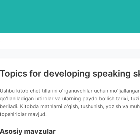
s
Topics for developing speaking sk
Ushbu kitob chet tillarini o'rganuvchilar uchun mo'ljallang
qo'llaniladigan ixtirolar va ularning paydo bo'lish tarixi, tuz
beriladi. Kitobda matnlarni o'qish, tushunish, yozish va m
topshiriqlar mavjud.
Asosiy mavzular