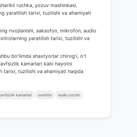
harikli ruchka, yozuv mashinkasi,
 yaratilish tarixi, tuzilishi va ahamiyati
g rivojlanishi, saksofon, mikrofon, audio
irolarning yaratilish tarixi, tuzilishi va
hbu bo'limda shaxtyorlar chirog'i, o't
xavfsizlik kamarlari kabi hayotni
h tarixi, tuzilishi va ahamiyati haqida
xavfsizlik kamarlari
svetofor
audio yozish