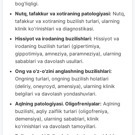
bog'liqligi.
Nutq, tafakkur va xotiraning patologiyasi:
Nutq,
tafakkur va xotiraning buzilish turlari, ularning
klinik ko'rinishlari va diagnostikasi.
Hissiyot va irodaning buzilishlari:
Hissiyot va
irodaning buzilish turlari (gipertimiya,
gippotimiya, amneziya, paramneziya), ularning
sabablari va davolash usullari.
Ong va o'z-o'zini anglashning buzilishlari:
Ongning turlari, ongning buzilish holatlari
(deliriy, oneyroyd, amensiya), ularning klinik
belgilari va davolash yondashuvlari.
Aqlning patologiyasi. Oligofreniyalar:
Aqlning
buzilishi, aqliy zaiflik turlari (oligofreniya,
demensiya), ularning sabablari, klinik
ko'rinishlari va davolash tamoyillari.