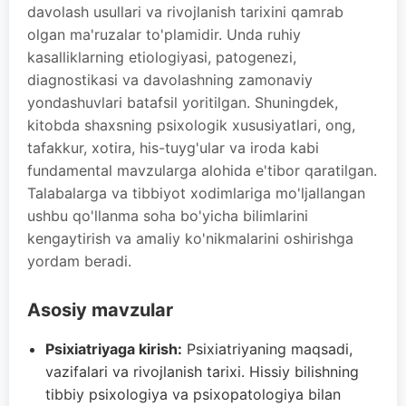
davolash usullari va rivojlanish tarixini qamrab
olgan ma'ruzalar to'plamidir. Unda ruhiy
kasalliklarning etiologiyasi, patogenezi,
diagnostikasi va davolashning zamonaviy
yondashuvlari batafsil yoritilgan. Shuningdek,
kitobda shaxsning psixologik xususiyatlari, ong,
tafakkur, xotira, his-tuyg'ular va iroda kabi
fundamental mavzularga alohida e'tibor qaratilgan.
Talabalarga va tibbiyot xodimlariga mo'ljallangan
ushbu qo'llanma soha bo'yicha bilimlarini
kengaytirish va amaliy ko'nikmalarini oshirishga
yordam beradi.
Asosiy mavzular
Psixiatriyaga kirish:
Psixiatriyaning maqsadi,
vazifalari va rivojlanish tarixi. Hissiy bilishning
tibbiy psixologiya va psixopatologiya bilan