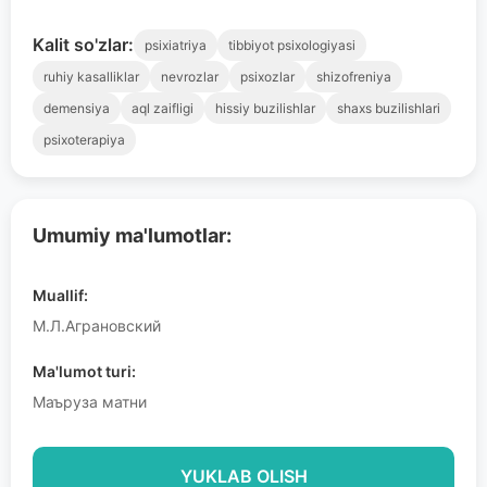
Kalit so'zlar:
psixiatriya
tibbiyot psixologiyasi
ruhiy kasalliklar
nevrozlar
psixozlar
shizofreniya
demensiya
aql zaifligi
hissiy buzilishlar
shaxs buzilishlari
psixoterapiya
Umumiy ma'lumotlar:
Muallif:
М.Л.Аграновский
Ma'lumot turi:
Маъруза матни
YUKLAB OLISH