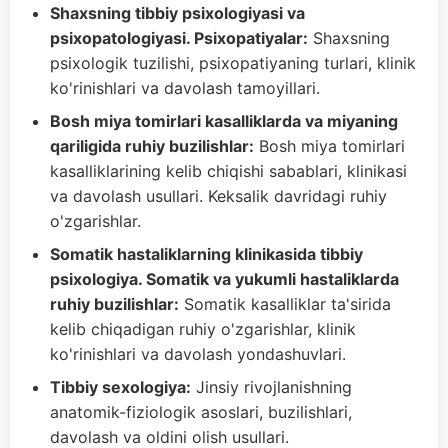
Shaxsning tibbiy psixologiyasi va
psixopatologiyasi. Psixopatiyalar:
Shaxsning
psixologik tuzilishi, psixopatiyaning turlari, klinik
ko'rinishlari va davolash tamoyillari.
Bosh miya tomirlari kasalliklarda va miyaning
qariligida ruhiy buzilishlar:
Bosh miya tomirlari
kasalliklarining kelib chiqishi sabablari, klinikasi
va davolash usullari. Keksalik davridagi ruhiy
o'zgarishlar.
Somatik hastaliklarning klinikasida tibbiy
psixologiya. Somatik va yukumli hastaliklarda
ruhiy buzilishlar:
Somatik kasalliklar ta'sirida
kelib chiqadigan ruhiy o'zgarishlar, klinik
ko'rinishlari va davolash yondashuvlari.
Tibbiy sexologiya:
Jinsiy rivojlanishning
anatomik-fiziologik asoslari, buzilishlari,
davolash va oldini olish usullari.