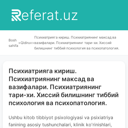
eferat.uz
Психиатрияга кириш. Психиатриянинг максад ва
Bosh
>
Qidiruv
>
вазифалари. Психиатриянинг тари-хи. Хиссий
sahifa
билишнинг тиббий психология ва психопатология.
Психиатрияга кириш.
Психиатриянинг максад ва
вазифалари. Психиатриянинг
тари-хи. Хиссий билишнинг тиббий
психология ва психопатология.
Ushbu kitob tibbiyot psixologiyasi va psixiatriya
fanining asosiy tushunchalari, klinik ko'rinishlari,