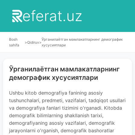
eferat.uz
Bosh
Ўрганилаётган мамлакатларнинг демографик
>
Qidiruv
>
sahifa
хусусиятлари
Ўрганилаётган мамлакатларнинг
демографик хусусиятлари
Ushbu kitob demografiya fanining asosiy
tushunchalari, predmeti, vazifalari, tadqiqot usullari
va demografiya fanlari tizimini o'rganadi. Kitobda
demografik bilimlarning shakllanish tarixi,
demografiyaning asosiy vazifalari, demografik
jarayonlarni o'rganish, demografik bashoratlar