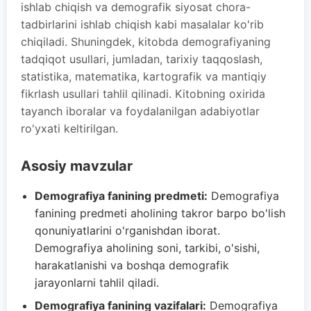
ishlab chiqish va demografik siyosat chora-
tadbirlarini ishlab chiqish kabi masalalar ko'rib
chiqiladi. Shuningdek, kitobda demografiyaning
tadqiqot usullari, jumladan, tarixiy taqqoslash,
statistika, matematika, kartografik va mantiqiy
fikrlash usullari tahlil qilinadi. Kitobning oxirida
tayanch iboralar va foydalanilgan adabiyotlar
ro'yxati keltirilgan.
Asosiy mavzular
Demografiya fanining predmeti:
Demografiya
fanining predmeti aholining takror barpo bo'lish
qonuniyatlarini o'rganishdan iborat.
Demografiya aholining soni, tarkibi, o'sishi,
harakatlanishi va boshqa demografik
jarayonlarni tahlil qiladi.
Demografiya fanining vazifalari:
Demografiya