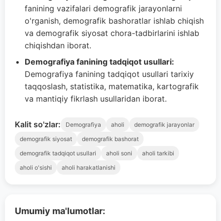
fanining vazifalari demografik jarayonlarni
o'rganish, demografik bashoratlar ishlab chiqish
va demografik siyosat chora-tadbirlarini ishlab
chiqishdan iborat.
Demografiya fanining tadqiqot usullari:
Demografiya fanining tadqiqot usullari tarixiy
taqqoslash, statistika, matematika, kartografik
va mantiqiy fikrlash usullaridan iborat.
Kalit so'zlar:
Demografiya
aholi
demografik jarayonlar
demografik siyosat
demografik bashorat
demografik tadqiqot usullari
aholi soni
aholi tarkibi
aholi o'sishi
aholi harakatlanishi
Umumiy ma'lumotlar: