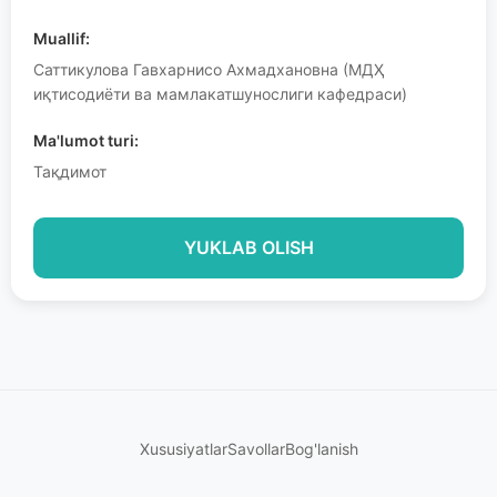
Muallif:
Саттикулова Гавхарнисо Ахмадхановна (МДҲ
иқтисодиёти ва мамлакатшунослиги кафедраси)
Ma'lumot turi:
Тақдимот
YUKLAB OLISH
Xususiyatlar
Savollar
Bog'lanish