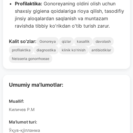
Profilaktika:
Gonoreyaning oldini olish uchun
shaxsiy gigiena qoidalariga rioya qilish, tasodifiy
jinsiy aloqalardan saqlanish va muntazam
ravishda tibbiy ko'rikdan o'tib turish zarur.
Kalit so'zlar:
Gonoreya
qizlar
kasallik
davolash
profilaktika
diagnostika
klinik ko'rinish
antibiotiklar
Neisseria gonorrhoeae
Umumiy ma'lumotlar:
Muallif:
Киличев Р.М
Ma'lumot turi:
Ўқув-қўлланма