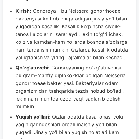
Kirish:
Gonoreya - bu Neissera gonorrhoeae
bakteriyasi keltirib chiqaradigan jinsiy yo'l bilan
yuqadigan kasallik. Kasallik ko'pincha siydik-
tanosil a'zolarini zararlaydi, lekin to'g'ri ichak,
ko'z va kamdan-kam hollarda boshqa a'zolarga
ham tarqalishi mumkin. Qizlarda kasallik odatda
yallig'lanish va yiringli ajralmalar bilan kechadi.
Qo'zg'atuvchi:
Gonoreyaning qo'zg'atuvchisi -
bu gram-manfiy diplokokklar bo'lgan Neisseria
gonorrhoeae bakteriyasi. Bakteriyalar odam
organizmidan tashqarida tezda nobud bo'ladi,
lekin nam muhitda uzoq vaqt saqlanib qolishi
mumkin.
Yuqish yo'llari:
Qizlar odatda kasal onasi yoki
yaqin qarindoshlari orqali maishiy yo'l bilan
yuqadi. Jinsiy yo'l bilan yuqish holatlari kam