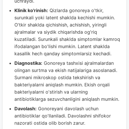
uchraydi.
Klinik ko'rinish:
Qizlarda gonoreya o'tkir,
surunkali yoki latent shaklda kechishi mumkin.
O'tkir shaklda qichishish, achishish, yiringli
ajralmalar va siydik chiqarishda og'riq
kuzatiladi. Surunkali shaklda simptomlar kamroq
ifodalangan bo'lishi mumkin. Latent shaklda
kasallik hech qanday simptomlarsiz kechadi.
Diagnostika:
Gonoreya tashxisi ajralmalardan
olingan surtma va ekish natijalariga asoslanadi.
Surmani mikroskop ostida tekshirish va
bakteriyalarni aniqlash mumkin. Ekish orqali
bakteriyalarni o'stirish va ularning
antibiotiklarga sezuvchanligini aniqlash mumkin.
Davolash:
Gonoreyani davolash uchun
antibiotiklar qo'llaniladi. Davolashni shifokor
nazorati ostida olib borish zarur.