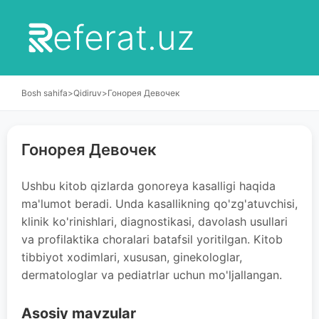
eferat.uz
Bosh sahifa
>
Qidiruv
>
Гонорея Девочек
Гонорея Девочек
Ushbu kitob qizlarda gonoreya kasalligi haqida
ma'lumot beradi. Unda kasallikning qo'zg'atuvchisi,
klinik ko'rinishlari, diagnostikasi, davolash usullari
va profilaktika choralari batafsil yoritilgan. Kitob
tibbiyot xodimlari, xususan, ginekologlar,
dermatologlar va pediatrlar uchun mo'ljallangan.
Asosiy mavzular