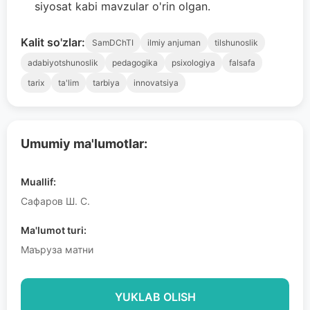
siyosat kabi mavzular o'rin olgan.
Kalit so'zlar:
SamDChTI
ilmiy anjuman
tilshunoslik
adabiyotshunoslik
pedagogika
psixologiya
falsafa
tarix
ta'lim
tarbiya
innovatsiya
Umumiy ma'lumotlar:
Muallif:
Сафаров Ш. С.
Ma'lumot turi:
Маъруза матни
YUKLAB OLISH