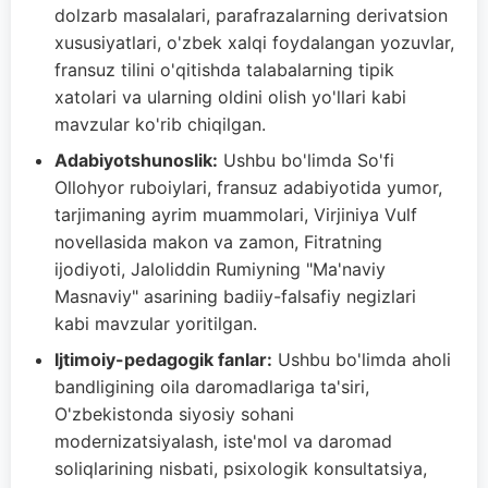
dolzarb masalalari, parafrazalarning derivatsion
xususiyatlari, o'zbek xalqi foydalangan yozuvlar,
fransuz tilini o'qitishda talabalarning tipik
xatolari va ularning oldini olish yo'llari kabi
mavzular ko'rib chiqilgan.
Adabiyotshunoslik:
Ushbu bo'limda So'fi
Ollohyor ruboiylari, fransuz adabiyotida yumor,
tarjimaning ayrim muammolari, Virjiniya Vulf
novellasida makon va zamon, Fitratning
ijodiyoti, Jaloliddin Rumiyning "Ma'naviy
Masnaviy" asarining badiiy-falsafiy negizlari
kabi mavzular yoritilgan.
Ijtimoiy-pedagogik fanlar:
Ushbu bo'limda aholi
bandligining oila daromadlariga ta'siri,
O'zbekistonda siyosiy sohani
modernizatsiyalash, iste'mol va daromad
soliqlarining nisbati, psixologik konsultatsiya,