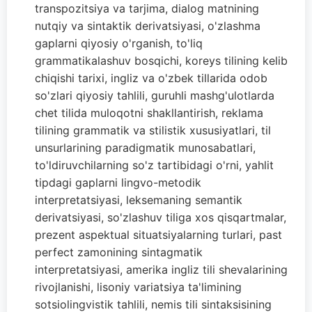
transpozitsiya va tarjima, dialog matnining
nutqiy va sintaktik derivatsiyasi, o'zlashma
gaplarni qiyosiy o'rganish, to'liq
grammatikalashuv bosqichi, koreys tilining kelib
chiqishi tarixi, ingliz va o'zbek tillarida odob
so'zlari qiyosiy tahlili, guruhli mashg'ulotlarda
chet tilida muloqotni shakllantirish, reklama
tilining grammatik va stilistik xususiyatlari, til
unsurlarining paradigmatik munosabatlari,
to'ldiruvchilarning so'z tartibidagi o'rni, yahlit
tipdagi gaplarni lingvo-metodik
interpretatsiyasi, leksemaning semantik
derivatsiyasi, so'zlashuv tiliga xos qisqartmalar,
prezent aspektual situatsiyalarning turlari, past
perfect zamonining sintagmatik
interpretatsiyasi, amerika ingliz tili shevalarining
rivojlanishi, lisoniy variatsiya ta'limining
sotsiolingvistik tahlili, nemis tili sintaksisining