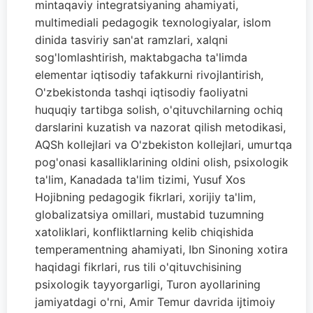
mintaqaviy integratsiyaning ahamiyati,
multimediali pedagogik texnologiyalar, islom
dinida tasviriy san'at ramzlari, xalqni
sog'lomlashtirish, maktabgacha ta'limda
elementar iqtisodiy tafakkurni rivojlantirish,
O'zbekistonda tashqi iqtisodiy faoliyatni
huquqiy tartibga solish, o'qituvchilarning ochiq
darslarini kuzatish va nazorat qilish metodikasi,
AQSh kollejlari va O'zbekiston kollejlari, umurtqa
pog'onasi kasalliklarining oldini olish, psixologik
ta'lim, Kanadada ta'lim tizimi, Yusuf Xos
Hojibning pedagogik fikrlari, xorijiy ta'lim,
globalizatsiya omillari, mustabid tuzumning
xatoliklari, konfliktlarning kelib chiqishida
temperamentning ahamiyati, Ibn Sinoning xotira
haqidagi fikrlari, rus tili o'qituvchisining
psixologik tayyorgarligi, Turon ayollarining
jamiyatdagi o'rni, Amir Temur davrida ijtimoiy