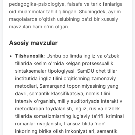
pedagogika-psixologiya, falsafa va tarix fanlariga
oid muammolar tahlil qilingan. Shuningdek, ayrim
maqolalarda o'qitish uslubining ba'zi bir xususiy
mavzulari ham o'rin olgan.
Asosiy mavzular
Tilshunoslik:
Ushbu bo'limda ingliz va o'zbek
tillarida kesim o'rnida kelgan protsessuallik
sintaksemalar tipologiyasi, SamDU chet tillar
institutida ingliz tilini o'qitishning zamonaviy
metodlari, Samarqand toponimiyasining yangi
davri, semantik klassifikatsiya, nemis tilini
intensiv o'rganish, milliy auditoriyada interaktiv
metodlardan foydalanish, ingliz, rus va o'zbek
tillarida somatizmlarning lug'aviy ta'rifi, kriminal
romanlar rivojlanishi, fransuz tilida 'non'
inkorining birika olish imkoniyatlari, semantik