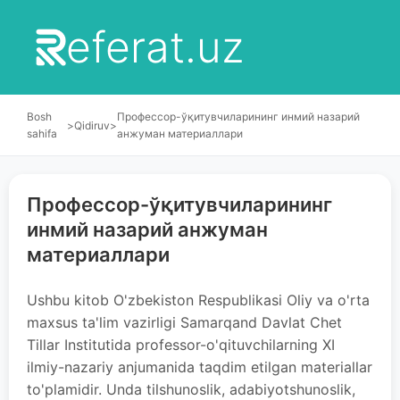
eferat.uz
Bosh
Профессор-ўқитувчиларининг инмий назарий
>
Qidiruv
>
sahifa
анжуман материаллари
Профессор-ўқитувчиларининг
инмий назарий анжуман
материаллари
Ushbu kitob O'zbekiston Respublikasi Oliy va o'rta
maxsus ta'lim vazirligi Samarqand Davlat Chet
Tillar Institutida professor-o'qituvchilarning XI
ilmiy-nazariy anjumanida taqdim etilgan materiallar
to'plamidir. Unda tilshunoslik, adabiyotshunoslik,