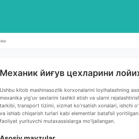
лаш
Механик йиғув цехларини лой
Ushbu kitob mashinasozlik korxonalarini loyihalashning asosi
mexanika yig'uv sexlarini tashkil etish va ularni rejalashti
tarkibi, transport tizimi, xizmat ko'rsatish xonalari, ishchi o'
va ishlab chiqarish turlari kabi elementlar batafsil yoritilg
faoliyat yurituvchi mutaxassislarga mo'ljallangan.
Asosiy mavzular