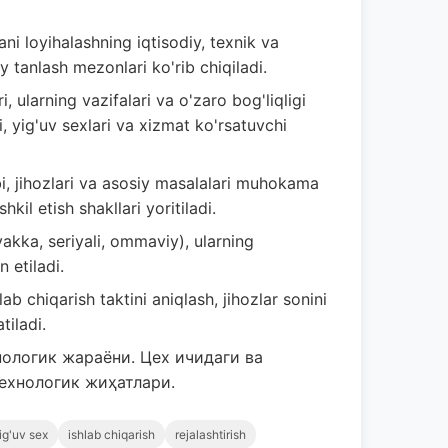
ni loyihalashning iqtisodiy, texnik va
y tanlash mezonlari ko'rib chiqiladi.
ularning vazifalari va o'zaro bog'liqligi
i, yig'uv sexlari va xizmat ko'rsatuvchi
bi, jihozlari va asosiy masalalari muhokama
hkil etish shakllari yoritiladi.
(yakka, seriyali, ommaviy), ularning
n etiladi.
lab chiqarish taktini aniqlash, jihozlar sonini
tiladi.
хнологик жараёни. Цех ичидаги ва
ехнологик жиҳатлари.
ig'uv sex
ishlab chiqarish
rejalashtirish