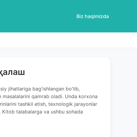
Biz haqimizda
иҳалаш
y jihatlariga bag'ishlangan bo'lib,
rish masalalarini qamrab oladi. Unda korxona
rinlarini tashkil etish, texnologik jarayonlar
an. Kitob talabalarga va ushbu sohada