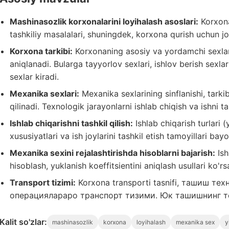
Mashinasozlik korxonalarini loyihalash asoslari:
Korxona
tashkiliy masalalari, shuningdek, korxona qurish uchun jo
Korxona tarkibi:
Korxonaning asosiy va yordamchi sexlari, 
aniqlanadi. Bularga tayyorlov sexlari, ishlov berish sexlar
sexlar kiradi.
Mexanika sexlari:
Mexanika sexlarining sinflanishi, tarki
qilinadi. Texnologik jarayonlarni ishlab chiqish va ishni tas
Ishlab chiqarishni tashkil qilish:
Ishlab chiqarish turlari 
xususiyatlari va ish joylarini tashkil etish tamoyillari bayo
Mexanika sexini rejalashtirishda hisoblarni bajarish:
Ish
hisoblash, yuklanish koeffitsientini aniqlash usullari ko'rsa
Transport tizimi:
Korxona transporti tasnifi, ташиш те
операциялараро транспорт тизими. Юк ташишнинг т
Kalit so'zlar:
mashinasozlik
korxona
loyihalash
mexanika sex
y