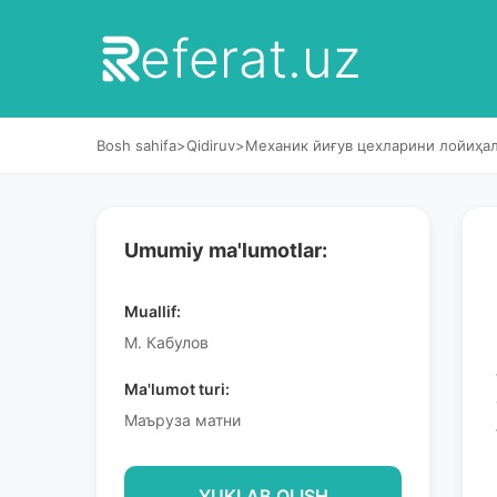
eferat.uz
Bosh sahifa
>
Qidiruv
>
Механик йиғув цехларини лойиҳа
Umumiy ma'lumotlar:
Muallif:
М. Кабулов
Ma'lumot turi:
Маъруза матни
YUKLAB OLISH