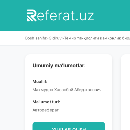
eferat.uz
Bosh sahifa
>
Qidiruv
>
Темир танқислиги қамқонлик бир
Umumiy ma'lumotlar:
Muallif:
Махмудов Хасанбой Абиджанович
Ma'lumot turi:
Автореферат
YUKLAB OLISH