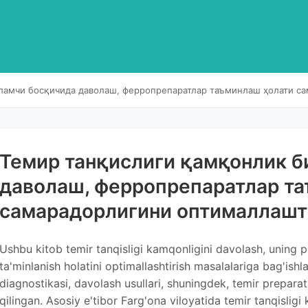
ламчи босқичида даволаш, ферропрепаратлар таъминлаш ҳолати с
Темир танқислиги қамқонлик 
даволаш, ферропрепаратлар т
самарадорлигини оптималлаш
Ushbu kitob temir tanqisligi kamqonligini davolash, uning pr
ta'minlanish holatini optimallashtirish masalalariga bag'ish
diagnostikasi, davolash usullari, shuningdek, temir preparatl
qilingan. Asosiy e'tibor Farg'ona viloyatida temir tanqislig