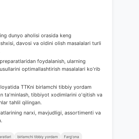
ng dunyo aholisi orasida keng
ashxisi, davosi va oldini olish masalalari turli
.
reparatlaridan foydalanish, ularning
sullarini optimallashtirish masalalari ko'rib
loyatida TTKni birlamchi tibbiy yordam
an ta'minlash, tibbiyot xodimlarini o'qitish va
lar tahlil qilingan.
tlarining narxi, mavjudligi, assortimenti va
.
ratlari
birlamchi tibbiy yordam
Farg'ona