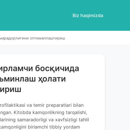
Biz haqimizda
амарадорлигини оптималлаштириш
бирламчи босқичида
аъминлаш ҳолати
тириш
ofilaktikasi va temir preparatlari bilan
langan. Kitobda kamqonlikning tarqalishi,
arining samaradorligi va xavfsizligi tahlil
i kamqonligini birlamchi tibbiy yordam