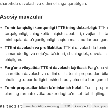
sharoitida davolash va oldini olishga qaratilgan.
Asosiy mavzular
Temir tanqisligi kamqonligi (TTK)ning dolzarbligi:
TTKni
tarqalganligi, uning kelib chiqish sabablari, rivojlanishi, t
mintaqalarda o'rganilganligi haqida ma'lumotlar berilgan
TTKni davolash va profilaktika:
TTKni davolashda temir p
samaradorligi va nojo'ya ta'sirlari, shuningdek, davolash u
chiqilgan.
Farg'ona viloyatida TTKni davolash tajribasi:
Farg'ona vi
sharoitida davolash va oldini olish, temir preparatlari bil
aholining xabardorligini oshirish bo'yicha olib borilgan ish
Temir preparatlar bilan ta'minlanish holati:
Temir prepara
ularning farmatsevtika bozoridagi ta'minoti tahlil qilingan
Kalit so'zlar:
temir tanqisligi kamqonligi
TTK
kamqonlik
temir prepa