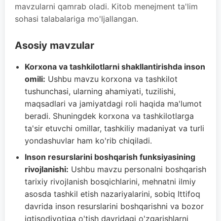
mavzularni qamrab oladi. Kitob menejment ta'lim
sohasi talabalariga mo'ljallangan.
Asosiy mavzular
Korxona va tashkilotlarni shakllantirishda inson
omili:
Ushbu mavzu korxona va tashkilot
tushunchasi, ularning ahamiyati, tuzilishi,
maqsadlari va jamiyatdagi roli haqida ma'lumot
beradi. Shuningdek korxona va tashkilotlarga
ta'sir etuvchi omillar, tashkiliy madaniyat va turli
yondashuvlar ham ko'rib chiqiladi.
Inson resurslarini boshqarish funksiyasining
rivojlanishi:
Ushbu mavzu personalni boshqarish
tarixiy rivojlanish bosqichlarini, mehnatni ilmiy
asosda tashkil etish nazariyalarini, sobiq Ittifoq
davrida inson resurslarini boshqarishni va bozor
iqtisodiyotiga o'tish davridagi o'zgarishlarni