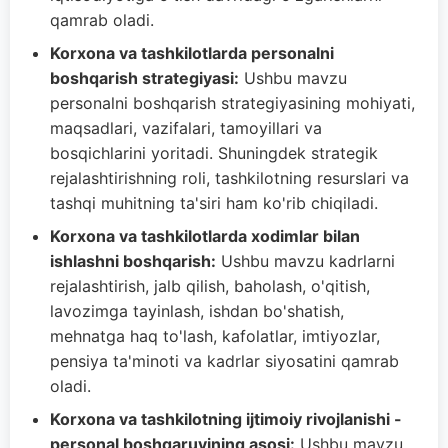
qamrab oladi.
Korxona va tashkilotlarda personalni
boshqarish strategiyasi:
Ushbu mavzu
personalni boshqarish strategiyasining mohiyati,
maqsadlari, vazifalari, tamoyillari va
bosqichlarini yoritadi. Shuningdek strategik
rejalashtirishning roli, tashkilotning resurslari va
tashqi muhitning ta'siri ham ko'rib chiqiladi.
Korxona va tashkilotlarda xodimlar bilan
ishlashni boshqarish:
Ushbu mavzu kadrlarni
rejalashtirish, jalb qilish, baholash, o'qitish,
lavozimga tayinlash, ishdan bo'shatish,
mehnatga haq to'lash, kafolatlar, imtiyozlar,
pensiya ta'minoti va kadrlar siyosatini qamrab
oladi.
Korxona va tashkilotning ijtimoiy rivojlanishi -
personal boshqaruvining asosi:
Ushbu mavzu