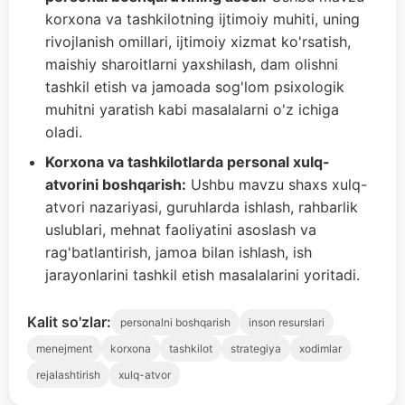
korxona va tashkilotning ijtimoiy muhiti, uning
rivojlanish omillari, ijtimoiy xizmat ko'rsatish,
maishiy sharoitlarni yaxshilash, dam olishni
tashkil etish va jamoada sog'lom psixologik
muhitni yaratish kabi masalalarni o'z ichiga
oladi.
Korxona va tashkilotlarda personal xulq-
atvorini boshqarish:
Ushbu mavzu shaxs xulq-
atvori nazariyasi, guruhlarda ishlash, rahbarlik
uslublari, mehnat faoliyatini asoslash va
rag'batlantirish, jamoa bilan ishlash, ish
jarayonlarini tashkil etish masalalarini yoritadi.
Kalit so'zlar:
personalni boshqarish
inson resurslari
menejment
korxona
tashkilot
strategiya
xodimlar
rejalashtirish
xulq-atvor