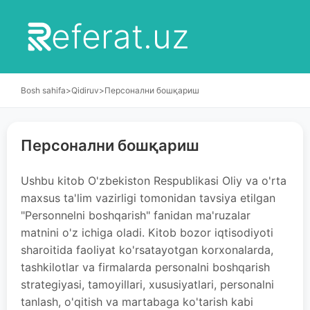
eferat.uz
Bosh sahifa
>
Qidiruv
>
Персонални бошқариш
Персонални бошқариш
Ushbu kitob O'zbekiston Respublikasi Oliy va o'rta
maxsus ta'lim vazirligi tomonidan tavsiya etilgan
"Personnelni boshqarish" fanidan ma'ruzalar
matnini o'z ichiga oladi. Kitob bozor iqtisodiyoti
sharoitida faoliyat ko'rsatayotgan korxonalarda,
tashkilotlar va firmalarda personalni boshqarish
strategiyasi, tamoyillari, xususiyatlari, personalni
tanlash, o'qitish va martabaga ko'tarish kabi