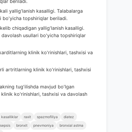
qlar beriladi.
ali yallig'lanish kasalligi. Talabalarga
i bo'yicha topshiriqlar beriladi.
elib chiqadigan yallig'lanish kasalligi.
a davolash usullari bo'yicha topshiriqlar
arditlarning klinik ko'rinishlari, tashxisi va
i artritlarning klinik ko'rinishlari, tashxisi
akning tug'ilishda mavjud bo'lgan
linik ko'rinishlari, tashxisi va davolash
kasalliklar
raxit
spаzmofiliya
diatez
sepsis
bronxit
pnevmoniya
bronxial astma