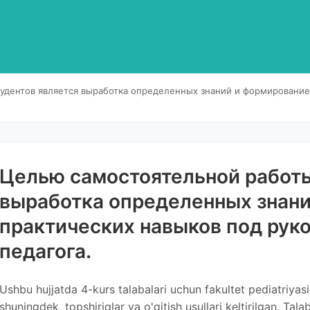
удентов является выработка определенных знаний и формирование
Целью самостоятельной работы
выработка определенных знан
практических навыков под рук
педагога.
Ushbu hujjatda 4-kurs talabalari uchun fakultet pediatriyasi
shuningdek, topshiriqlar va o'qitish usullari keltirilgan. Talab