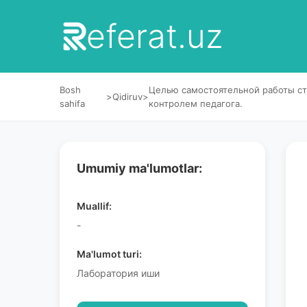
eferat.uz
Bosh
Целью самостоятельной работы ст
>
Qidiruv
>
sahifa
контролем педагога.
Umumiy ma'lumotlar:
Muallif:
-
Ma'lumot turi:
Лаборатория иши