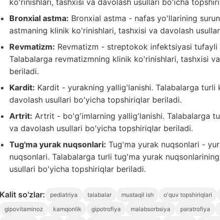
ko'rinishlari, tashxisi va davolash usullari bo'icha topshiri
Bronxial astma:
Bronxial astma - nafas yo'llarining surunk
astmaning klinik ko'rinishlari, tashxisi va davolash usullar
Revmatizm:
Revmatizm - streptokok infektsiyasi tufayli k
Talabalarga revmatizmning klinik ko'rinishlari, tashxisi v
beriladi.
Kardit:
Kardit - yurakning yallig'lanishi. Talabalarga turli k
davolash usullari bo'yicha topshiriqlar beriladi.
Artrit:
Artrit - bo'g'imlarning yallig'lanishi. Talabalarga turl
va davolash usullari bo'yicha topshiriqlar beriladi.
Tug'ma yurak nuqsonlari:
Tug'ma yurak nuqsonlari - yur
nuqsonlari. Talabalarga turli tug'ma yurak nuqsonlarining k
usullari bo'yicha topshiriqlar beriladi.
Kalit so'zlar:
pediatriya
talabalar
mustaqil ish
o'quv topshiriqlari
gipovitaminoz
kamqonlik
gipotrofiya
malabsorbsiya
paratrofiya