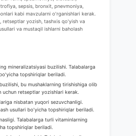
trofiya, sepsis, bronxit, pnevmoniya,
onlari kabi mavzularni o'rganishlari kerak.
h, retseptlar yozish, tashxis qo'yish va
 usullari va mustaqil ishlarni baholash
ing mineralizatsiyasi buzilishi. Talabalarga
 bo'yicha topshiriqlar beriladi.
uzilishi, bu mushaklarning tirishishiga olib
sh uchun retseptlar yozishlari kerak.
ariga nisbatan yuqori sezuvchanligi.
lash usullari bo'yicha topshiriqlar beriladi.
sligi. Talabalarga turli vitaminlarning
ha topshiriqlar beriladi.