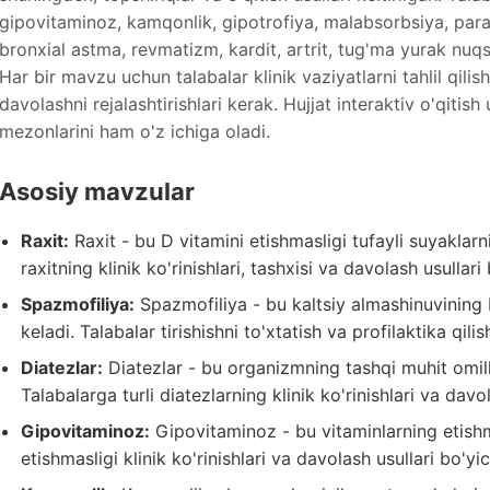
gipovitaminoz, kamqonlik, gipotrofiya, malabsorbsiya, para
bronxial astma, revmatizm, kardit, artrit, tug'ma yurak nuqs
Har bir mavzu uchun talabalar klinik vaziyatlarni tahlil qilis
davolashni rejalashtirishlari kerak. Hujjat interaktiv o'qitish
mezonlarini ham o'z ichiga oladi.
Asosiy mavzular
Raxit:
Raxit - bu D vitamini etishmasligi tufayli suyaklarn
raxitning klinik ko'rinishlari, tashxisi va davolash usullari
Spazmofiliya:
Spazmofiliya - bu kaltsiy almashinuvining b
keladi. Talabalar tirishishni to'xtatish va profilaktika qili
Diatezlar:
Diatezlar - bu organizmning tashqi muhit omill
Talabalarga turli diatezlarning klinik ko'rinishlari va davo
Gipovitaminoz:
Gipovitaminoz - bu vitaminlarning etishma
etishmasligi klinik ko'rinishlari va davolash usullari bo'yic