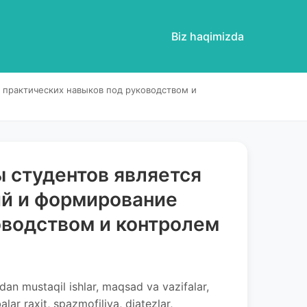
Biz haqimizda
 практических навыков под руководством и
 студентов является
ий и формирование
оводством и контролем
dan mustaqil ishlar, maqsad va vazifalar,
alar raxit, spаzmofiliya, diatezlar,