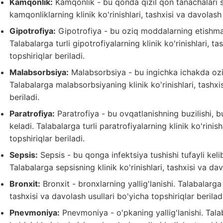
Kamqonlik:
Kamqonlik - bu qonda qizil qon tanachalari s
kamqonliklarning klinik ko'rinishlari, tashxisi va davolash 
Gipotrofiya:
Gipotrofiya - bu oziq moddalarning etishmas
Talabalarga turli gipotrofiyalarning klinik ko'rinishlari, t
topshiriqlar beriladi.
Malabsorbsiya:
Malabsorbsiya - bu ingichka ichakda oziq
Talabalarga malabsorbsiyaning klinik ko'rinishlari, tashxi
beriladi.
Paratrofiya:
Paratrofiya - bu ovqatlanishning buzilishi, b
keladi. Talabalarga turli paratrofiyalarning klinik ko'rinis
topshiriqlar beriladi.
Sepsis:
Sepsis - bu qonga infektsiya tushishi tufayli kel
Talabalarga sepsisning klinik ko'rinishlari, tashxisi va dav
Bronxit:
Bronxit - bronxlarning yallig'lanishi. Talabalarga t
tashxisi va davolash usullari bo'yicha topshiriqlar beriladi
Pnevmoniya:
Pnevmoniya - o'pkaning yallig'lanishi. Tala