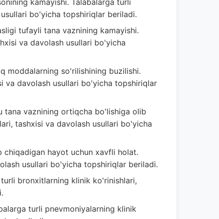
onining kamayishi. Talabalarga turli
usullari bo'yicha topshiriqlar beriladi.
ligi tufayli tana vaznining kamayishi.
ashxisi va davolash usullari bo'yicha
 moddalarning so'rilishining buzilishi.
si va davolash usullari bo'yicha topshiriqlar
u tana vaznining ortiqcha bo'lishiga olib
hlari, tashxisi va davolash usullari bo'yicha
ib chiqadigan hayot uchun xavfli holat.
olash usullari bo'yicha topshiriqlar beriladi.
urli bronxitlarning klinik ko'rinishlari,
.
balarga turli pnevmoniyalarning klinik