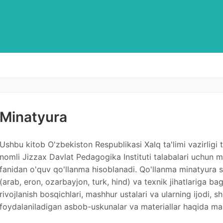
Minatyura
Ushbu kitob O'zbekiston Respublikasi Xalq ta'limi vazirligi 
nomli Jizzax Davlat Pedagogika Instituti talabalari uchun m
fanidan o'quv qo'llanma hisoblanadi. Qo'llanma minatyura san
(arab, eron, ozarbayjon, turk, hind) va texnik jihatlariga b
rivojlanish bosqichlari, mashhur ustalari va ularning ijodi, 
foydalaniladigan asbob-uskunalar va materiallar haqida ma'l