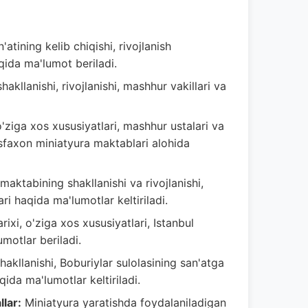
atining kelib chiqishi, rivojlanish
qida ma'lumot beriladi.
kllanishi, rivojlanishi, mashhur vakillari va
ziga xos xususiyatlari, mashhur ustalari va
Isfaxon miniatyura maktablari alohida
aktabining shakllanishi va rivojlanishi,
i haqida ma'lumotlar keltiriladi.
ixi, o'ziga xos xususiyatlari, Istanbul
motlar beriladi.
akllanishi, Boburiylar sulolasining san'atga
qida ma'lumotlar keltiriladi.
lar:
Miniatyura yaratishda foydalaniladigan