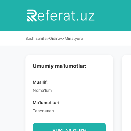
eferat.uz
Bosh sahifa
>
Qidiruv
>
Minatyura
Umumiy ma'lumotlar:
Muallif:
Noma'lum
Ma'lumot turi:
Тавсиялар
YUKLAB OLISH