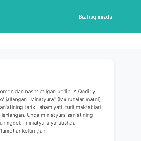
Biz haqimizda
tomonidan nashr etilgan bo'lib, A.Qodiriy
o'ljallangan "Minatyura" (Ma'ruzalar matni)
'atining tarixi, ahamiyati, turli maktablari
ag'ishlangan. Unda miniatyura san'atining
shuningdek, miniatyura yaratishda
umotlar keltirilgan.