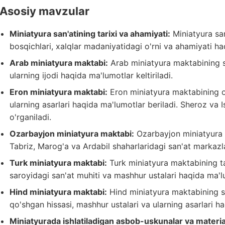
Asosiy mavzular
Miniatyura san'atining tarixi va ahamiyati:
Miniatyura san'
bosqichlari, xalqlar madaniyatidagi o'rni va ahamiyati ha
Arab miniatyura maktabi:
Arab miniatyura maktabining sha
ularning ijodi haqida ma'lumotlar keltiriladi.
Eron miniatyura maktabi:
Eron miniatyura maktabining o'
ularning asarlari haqida ma'lumotlar beriladi. Sheroz va 
o'rganiladi.
Ozarbayjon miniatyura maktabi:
Ozarbayjon miniatyura m
Tabriz, Marog'a va Ardabil shaharlaridagi san'at markazlar
Turk miniatyura maktabi:
Turk miniatyura maktabining tar
saroyidagi san'at muhiti va mashhur ustalari haqida ma'lu
Hind miniatyura maktabi:
Hind miniatyura maktabining sh
qo'shgan hissasi, mashhur ustalari va ularning asarlari ha
Miniatyurada ishlatiladigan asbob-uskunalar va material