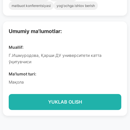
matbuot konferentsiyasi
yog'ochga ishlov berish
Umumiy ma'lumotlar:
Muallif:
Г.Ишмуродова, Қарши ДУ университети катта
ўқитувчиси
Ma'lumot turi:
Мақола
YUKLAB OLISH