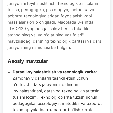
jarayonini loyihalashtirish, texnologik xaritalarni
tuzish, pedagogika, psixologiya, metodika va
axborot texnologiyalaridan foydalanish kabi
masalalar ko'rib chiqiladi. Maqolada 8-sinfda
"TVD-120 yog'ochga ishlov berish tokarlik
stanogining val va o'qlarining vazifalari"
mavzusidagi darsning texnologik xaritasi va dars
jarayonining namunasi keltirilgan.
Asosiy mavzular
Darsni loyihalashtirish va texnologik xarita:
Zamonaviy darslarni tashkil etish uchun
o'qituvchi dars jarayonini oldindan
loyihalashtirishi, darsning texnologik xaritasini
tuzishi lozim. Texnologik xarita tuzish uchun
pedagogika, psixologiya, metodika va axborot
texnologiyalaridan xabardor bo'lish kerak.