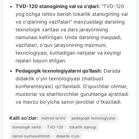
TVD-120 stanogining val va o'qlari:
"TVD-120
yog'ochga ishlov berish tokarlik stanogining val
va o'qlarining vazifalari" mavzusidagi darsning
texnologik xaritasi va dars jarayonining
namunasi keltirilgan. Unda darsning maqsadi,
vazifalari, o'quv jarayonining mazmuni,
texnologiyasi, kutiladigan natijalar va keyingi
rejalari bayon etilgan.
Pedagogik texnologiyalarni qo'llash:
Darsda
didaktik o'yin texnologiyasi (matbuot
konferentsiyasi) qo'llaniladi. O'quvchilar olimlar,
muxbirlar va sharhlovchilar guruhlariga ajratiladi
va mavzu bo'yicha savol-javoblar o'tkaziladi.
Kalit so'zlar:
mehnat ta'limi
pedagogik texnologiyalar
texnologik xarita
TVD-120
tokarlik stanogi
darsni loyihalashtirish
didaktik o'yin