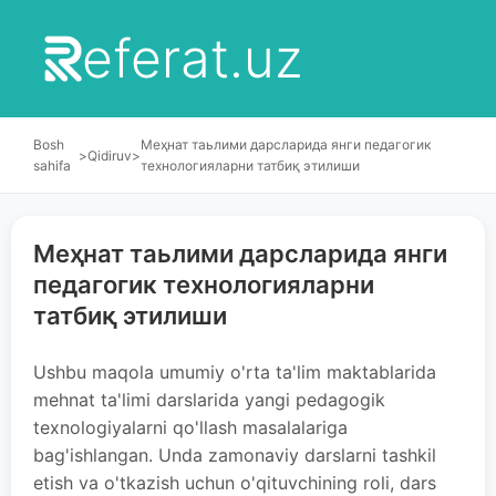
eferat.uz
Bosh
Меҳнат таьлими дарсларида янги педагогик
>
Qidiruv
>
sahifa
технологияларни татбиқ этилиши
Меҳнат таьлими дарсларида янги
педагогик технологияларни
татбиқ этилиши
Ushbu maqola umumiy o'rta ta'lim maktablarida
mehnat ta'limi darslarida yangi pedagogik
texnologiyalarni qo'llash masalalariga
bag'ishlangan. Unda zamonaviy darslarni tashkil
etish va o'tkazish uchun o'qituvchining roli, dars