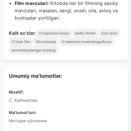
Film mavzulari:
Kitobda har bir filmning asosiy
mavzulari, masalan, sevgi, urush, oila, axloq va
boshqalar yoritilgan.
Kalit so'zlar:
O'zbekiston kinosi
badiiy filmlar
kino tarixi
O'zbek film
film katalogi
O'zbekiston kinematografiyasi
annotatsiyalangan katalog
Umumiy ma'lumotlar:
Muallif:
С. Хайтматова
Ma'lumot turi:
Методик қўлланма