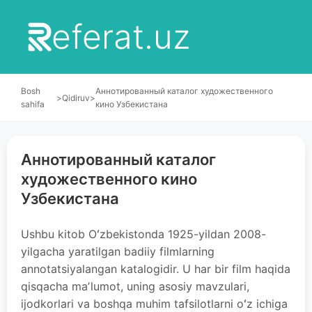
eferat.uz
Bosh
Аннотированный каталог художественного
>
Qidiruv
>
sahifa
кино Узбекистана
Аннотированный каталог
художественного кино
Узбекистана
Ushbu kitob Oʻzbekistonda 1925-yildan 2008-
yilgacha yaratilgan badiiy filmlarning
annotatsiyalangan katalogidir. U har bir film haqida
qisqacha maʼlumot, uning asosiy mavzulari,
ijodkorlari va boshqa muhim tafsilotlarni oʻz ichiga