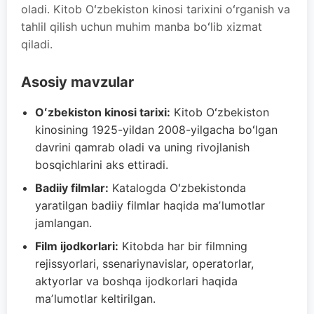
oladi. Kitob Oʻzbekiston kinosi tarixini oʻrganish va
tahlil qilish uchun muhim manba boʻlib xizmat
qiladi.
Asosiy mavzular
Oʻzbekiston kinosi tarixi:
Kitob Oʻzbekiston
kinosining 1925-yildan 2008-yilgacha boʻlgan
davrini qamrab oladi va uning rivojlanish
bosqichlarini aks ettiradi.
Badiiy filmlar:
Katalogda Oʻzbekistonda
yaratilgan badiiy filmlar haqida maʼlumotlar
jamlangan.
Film ijodkorlari:
Kitobda har bir filmning
rejissyorlari, ssenariynavislar, operatorlar,
aktyorlar va boshqa ijodkorlari haqida
maʼlumotlar keltirilgan.