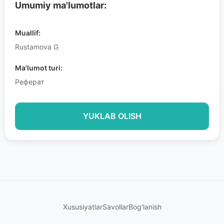
Umumiy ma'lumotlar:
Muallif:
Rustamova G
Ma'lumot turi:
Реферат
YUKLAB OLISH
Xususiyatlar
Savollar
Bog'lanish