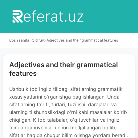
eferat.uz
Bosh sahifa
>
Qidiruv
>
Adjectives and their grammatical features
Adjectives and their grammatical
features
Ushbu kitob ingliz tilidagi sifatlarning grammatik
xususiyatlarini o'rganishga bag'ishlangan. Unda
sifatlarning ta'rifi, turlari, tuzilishi, darajalari va
ularning tilshunoslikdagi o'rni kabi masalalar ko'rib
chiqilgan. Kitob talabalar, o'qituvchilar va ingliz
tilini o'rganuvchilar uchun mo'ljallangan bo'lib,
sifatlar haqida chuqur bilim olishga yordam beradi.