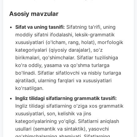
Asosiy mavzular
Sifat va uning tasnifi:
Sifatning ta'rifi, uning
moddiy sifatni ifodalashi, leksik-grammatik
xususiyatlari (o'lcham, rang, holat), morfologik
kategoriyalari (qiyosiy darajalar), so'z
birikmalari, qo'shimchalar. Sifatlar tuzilishiga
ko'ra oddiy, yasama va qo'shma turlarga
bo'linadi. Sifatlar sifatlovchi va nisbiy turlarga
ajratiladi, ularning farqlari va xususiyatlari
ko'rsatilgan.
Ingliz tilidagi sifatlarning grammatik tavsifi:
Ingliz tilidagi sifatlarning o'ziga xos grammatik
xususiyatlari, son, kelishik va jins
kategoriyalarining yo'qligi. Sifatlarni aniqlash
usullari (semantik va sintaktik), yasovchi
qo'shimchalarning ahamiyati. Sifatlarning