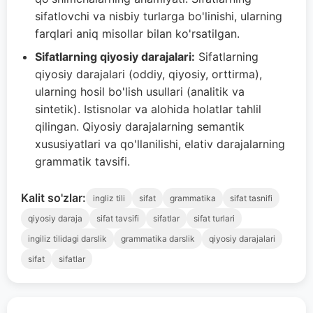
sifatlovchi va nisbiy turlarga bo'linishi, ularning
farqlari aniq misollar bilan ko'rsatilgan.
Sifatlarning qiyosiy darajalari:
Sifatlarning
qiyosiy darajalari (oddiy, qiyosiy, orttirma),
ularning hosil bo'lish usullari (analitik va
sintetik). Istisnolar va alohida holatlar tahlil
qilingan. Qiyosiy darajalarning semantik
xususiyatlari va qo'llanilishi, elativ darajalarning
grammatik tavsifi.
Kalit so'zlar:
ingliz tili
sifat
grammatika
sifat tasnifi
qiyosiy daraja
sifat tavsifi
sifatlar
sifat turlari
ingiliz tilidagi darslik
grammatika darslik
qiyosiy darajalari
sifat
sifatlar