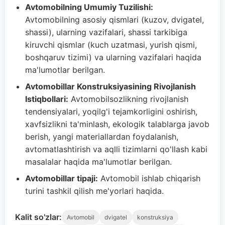
Avtomobilning Umumiy Tuzilishi:
Avtomobilning asosiy qismlari (kuzov, dvigatel,
shassi), ularning vazifalari, shassi tarkibiga
kiruvchi qismlar (kuch uzatmasi, yurish qismi,
boshqaruv tizimi) va ularning vazifalari haqida
ma'lumotlar berilgan.
Avtomobillar Konstruksiyasining Rivojlanish
Istiqbollari:
Avtomobilsozlikning rivojlanish
tendensiyalari, yoqilg'i tejamkorligini oshirish,
xavfsizlikni ta'minlash, ekologik talablarga javob
berish, yangi materiallardan foydalanish,
avtomatlashtirish va aqlli tizimlarni qo'llash kabi
masalalar haqida ma'lumotlar berilgan.
Avtomobillar tipaji:
Avtomobil ishlab chiqarish
turini tashkil qilish me'yorlari haqida.
Kalit so'zlar:
Avtomobil
dvigatel
konstruksiya