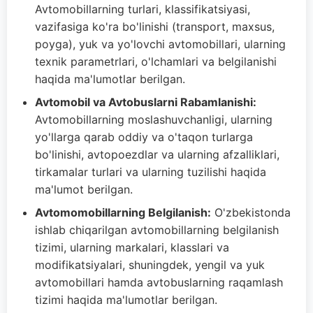
Avtomobillarning turlari, klassifikatsiyasi,
vazifasiga ko'ra bo'linishi (transport, maxsus,
poyga), yuk va yo'lovchi avtomobillari, ularning
texnik parametrlari, o'lchamlari va belgilanishi
haqida ma'lumotlar berilgan.
Avtomobil va Avtobuslarni Rabamlanishi:
Avtomobillarning moslashuvchanligi, ularning
yo'llarga qarab oddiy va o'taqon turlarga
bo'linishi, avtopoezdlar va ularning afzalliklari,
tirkamalar turlari va ularning tuzilishi haqida
ma'lumot berilgan.
Avtomomobillarning Belgilanish:
O'zbekistonda
ishlab chiqarilgan avtomobillarning belgilanish
tizimi, ularning markalari, klasslari va
modifikatsiyalari, shuningdek, yengil va yuk
avtomobillari hamda avtobuslarning raqamlash
tizimi haqida ma'lumotlar berilgan.