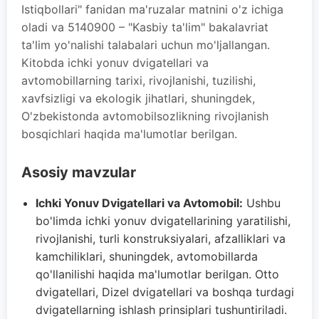
Istiqbollari" fanidan ma'ruzalar matnini o'z ichiga
oladi va 5140900 – "Kasbiy ta'lim" bakalavriat
ta'lim yo'nalishi talabalari uchun mo'ljallangan.
Kitobda ichki yonuv dvigatellari va
avtomobillarning tarixi, rivojlanishi, tuzilishi,
xavfsizligi va ekologik jihatlari, shuningdek,
O'zbekistonda avtomobilsozlikning rivojlanish
bosqichlari haqida ma'lumotlar berilgan.
Asosiy mavzular
Ichki Yonuv Dvigatellari va Avtomobil:
Ushbu
bo'limda ichki yonuv dvigatellarining yaratilishi,
rivojlanishi, turli konstruksiyalari, afzalliklari va
kamchiliklari, shuningdek, avtomobillarda
qo'llanilishi haqida ma'lumotlar berilgan. Otto
dvigatellari, Dizel dvigatellari va boshqa turdagi
dvigatellarning ishlash prinsiplari tushuntiriladi.