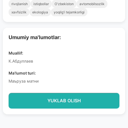
rivojlanish
istiqbollar
O'zbekiston
avtomobilsozlik
xavfsizlik
ekologiya
yoqilg'i tejamkorligi
Umumiy ma'lumotlar:
Muallif:
К.Абдуллаев
Ma'lumot turi:
Маъруза матни
YUKLAB OLISH