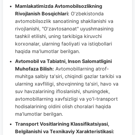
Mamlakatimizda Avtomobilsozlikning
Rivojlanish Bosqichlari:
O'zbekistonda
avtomobilsozlik sanoatining shakllanishi va
rivojlanishi, "O'zavtosanoat" uyushmasining
tashkil etilishi, uning tarkibiga kiruvchi
korxonalar, ularning faoliyati va istiqbollari
haqida ma'lumotlar berilgan.
Avtomobil va Tabiatni, Inson Salomatligini
Muhofaza Bilish:
Avtomobillarning atrof-
muhitga salbiy ta'siri, chiqindi gazlar tarkibi va
ularning xavfliligi, shovqinning ta'siri, havo va
suv havzalarining ifloslanishi, shuningdek,
avtomobillarning xavfsizligi va yo'l-transport
hodisalarining oldini olish choralari haqida
ma'lumotlar berilgan.
Transport Vositlarining Klassifikatsiyasi,
Belgilanishi va Texnikaviy Xarakteristikasi: