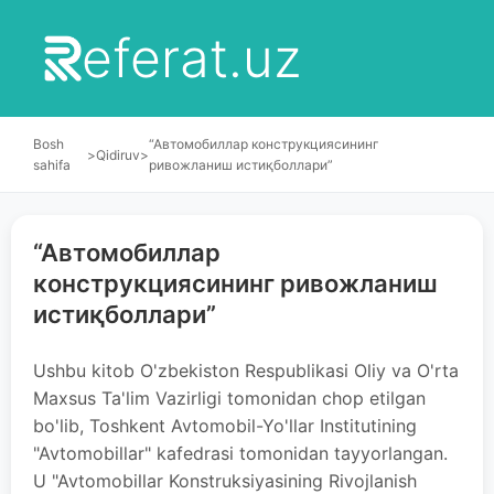
eferat.uz
Bosh
“Автомобиллар конструкциясининг
>
Qidiruv
>
sahifa
ривожланиш истиқболлари”
“Автомобиллар
конструкциясининг ривожланиш
истиқболлари”
Ushbu kitob O'zbekiston Respublikasi Oliy va O'rta
Maxsus Ta'lim Vazirligi tomonidan chop etilgan
bo'lib, Toshkent Avtomobil-Yo'llar Institutining
"Avtomobillar" kafedrasi tomonidan tayyorlangan.
U "Avtomobillar Konstruksiyasining Rivojlanish