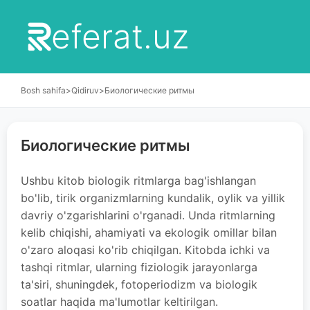
eferat.uz
Bosh sahifa
>
Qidiruv
>
Биологические ритмы
Биологические ритмы
Ushbu kitob biologik ritmlarga bag'ishlangan
bo'lib, tirik organizmlarning kundalik, oylik va yillik
davriy o'zgarishlarini o'rganadi. Unda ritmlarning
kelib chiqishi, ahamiyati va ekologik omillar bilan
o'zaro aloqasi ko'rib chiqilgan. Kitobda ichki va
tashqi ritmlar, ularning fiziologik jarayonlarga
ta'siri, shuningdek, fotoperiodizm va biologik
soatlar haqida ma'lumotlar keltirilgan.