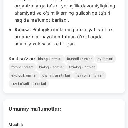
organizmlarga ta'siri, yorug'lik davomiyligining
ahamiyati va o'simliklarning gullashiga ta'siri
haqida ma'lumot beriladi.
Xulosa:
Biologik ritmlarning ahamiyati va tirik
organizmlar hayotida tutgan o'rni haqida
umumiy xulosalar keltirilgan.
Kalit so'zlar:
biologik ritmlar
kundalik ritmlar
oy ritmlari
fotoperiodizm
biologik soatlar
fiziologik ritmlar
ekologik omillar
o'simliklar ritmlari
hayvonlar ritmlari
suv ko'tarilishi ritmlari
Umumiy ma'lumotlar:
Muallif: