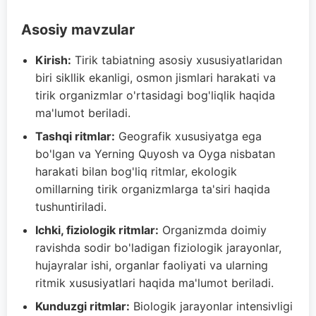
Asosiy mavzular
Kirish:
Tirik tabiatning asosiy xususiyatlaridan
biri sikllik ekanligi, osmon jismlari harakati va
tirik organizmlar o'rtasidagi bog'liqlik haqida
ma'lumot beriladi.
Tashqi ritmlar:
Geografik xususiyatga ega
bo'lgan va Yerning Quyosh va Oyga nisbatan
harakati bilan bog'liq ritmlar, ekologik
omillarning tirik organizmlarga ta'siri haqida
tushuntiriladi.
Ichki, fiziologik ritmlar:
Organizmda doimiy
ravishda sodir bo'ladigan fiziologik jarayonlar,
hujayralar ishi, organlar faoliyati va ularning
ritmik xususiyatlari haqida ma'lumot beriladi.
Kunduzgi ritmlar:
Biologik jarayonlar intensivligi