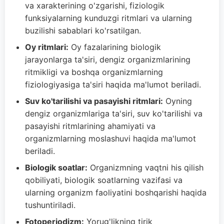
va xarakterining o'zgarishi, fiziologik
funksiyalarning kunduzgi ritmlari va ularning
buzilishi sabablari ko'rsatilgan.
Oy ritmlari:
Oy fazalarining biologik
jarayonlarga ta'siri, dengiz organizmlarining
ritmikligi va boshqa organizmlarning
fiziologiyasiga ta'siri haqida ma'lumot beriladi.
Suv ko'tarilishi va pasayishi ritmlari:
Oyning
dengiz organizmlariga ta'siri, suv ko'tarilishi va
pasayishi ritmlarining ahamiyati va
organizmlarning moslashuvi haqida ma'lumot
beriladi.
Biologik soatlar:
Organizmning vaqtni his qilish
qobiliyati, biologik soatlarning vazifasi va
ularning organizm faoliyatini boshqarishi haqida
tushuntiriladi.
Fotoperiodizm:
Yorug'likning tirik