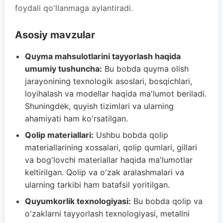
foydali qo'llanmaga aylantiradi.
Asosiy mavzular
Quyma mahsulotlarini tayyorlash haqida
umumiy tushuncha:
Bu bobda quyma olish
jarayonining texnologik asoslari, bosqichlari,
loyihalash va modellar haqida ma'lumot beriladi.
Shuningdek, quyish tizimlari va ularning
ahamiyati ham ko'rsatilgan.
Qolip materiallari:
Ushbu bobda qolip
materiallarining xossalari, qolip qumlari, gillari
va bog'lovchi materiallar haqida ma'lumotlar
keltirilgan. Qolip va o'zak aralashmalari va
ularning tarkibi ham batafsil yoritilgan.
Quyumkorlik texnologiyasi:
Bu bobda qolip va
o'zaklarni tayyorlash texnologiyasi, metallni