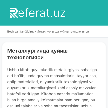
eferat.uz
Bosh sahifa
>
Qidiruv
>
Металлургияда қуйиш технологияси
Металлургияда қуйиш
технологияси
Ushbu kitob quyumkorlik metallurgiyasi sohasiga
oid bo'lib, unda quyma mahsulotlarini tayyorlash,
qolip materiallari, quyumkorlik texnologiyasi va
quyumkorlik metallurgiyasi kabi asosiy mavzular
batafsil yoritilgan. Kitobda nazariy ma'lumotlar
bilan birga amaliy ko'rsatmalar ham berilgan, bu
esa uni talabalar va soha mutaxassislari uchun