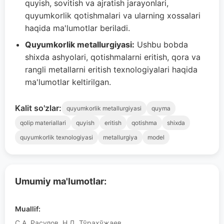
quyish, sovitish va ajratish jarayonlari,
quyumkorlik qotishmalari va ularning xossalari
haqida ma'lumotlar beriladi.
Quyumkorlik metallurgiyasi:
Ushbu bobda
shixda ashyolari, qotishmalarni eritish, qora va
rangli metallarni eritish texnologiyalari haqida
ma'lumotlar keltirilgan.
Kalit so'zlar:
quyumkorlik metallurgiyasi
quyma
qolip materiallari
quyish
eritish
qotishma
shixda
quyumkorlik texnologiyasi
metallurgiya
model
Umumiy ma'lumotlar:
Muallif:
С.А. Расулов, Н.Д. Тўрахўжаев