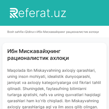
eferat.uz
Bosh sahifa
>
Qidiruv
>
Ибн Мискавайҳнинг рационалистик ахлоқи
Ибн Мискавайҳнинг
рационалистик ахлоқи
Maqolada Ibn Miskayvahning axloqiy qarashlari,
uning inson mohiyati, idealistik dunyoqarashi,
jamiyat va axloqiy kategoriyalarga oid fikrlari tahlil
qilinadi. Shuningdek, faylasufning bilimlarni
turlarga ajratishi, nafs va uning quvvatlari haqidagi
qarashlari ham ko'rib chiqiladi. Ibn Miskayvahning
axloqiy qarashlariga aql va ilm asos qilib olingan.