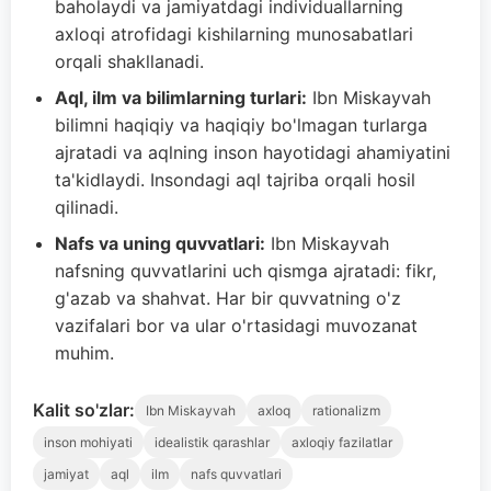
baholaydi va jamiyatdagi individuallarning
axloqi atrofidagi kishilarning munosabatlari
orqali shakllanadi.
Aql, ilm va bilimlarning turlari:
Ibn Miskayvah
bilimni haqiqiy va haqiqiy bo'lmagan turlarga
ajratadi va aqlning inson hayotidagi ahamiyatini
ta'kidlaydi. Insondagi aql tajriba orqali hosil
qilinadi.
Nafs va uning quvvatlari:
Ibn Miskayvah
nafsning quvvatlarini uch qismga ajratadi: fikr,
g'azab va shahvat. Har bir quvvatning o'z
vazifalari bor va ular o'rtasidagi muvozanat
muhim.
Kalit so'zlar:
Ibn Miskayvah
axloq
rationalizm
inson mohiyati
idealistik qarashlar
axloqiy fazilatlar
jamiyat
aql
ilm
nafs quvvatlari