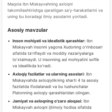
Maqola Ibn Miskayvahning axloqni
takomillashtirishga qaratilgan sa'y-harakatlarini va
uning bu boradagi ilmiy asoslarini yoritadi.
Asosiy mavzular
Inson mohiyati va idealistik qarashlar:
Ibn
Miskayvah insonni yagona Xudoning o'rinbosari
sifatida ta'riflaydi va moddiy nazariyalarga
to'xtalmaydi. U insonning asl mohiyatini soflik
va ideallikda ko'radi.
Axloqiy fazilatlar va ularning asoslari:
Ibn
Miskayvahda axloqiylikning sharti 4 ta asosiy
fazilatda ifodalanadi va bu tushunchalar
Platonning axloqiy qarashlaridan olingan.
Jamiyat va axloqning o'zaro aloqasi:
Ibn
Miskayvah axloqni ijtimoiy hodisa sifatida