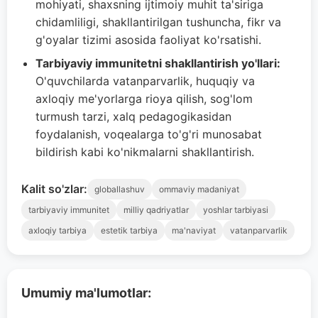
mohiyati, shaxsning ijtimoiy muhit ta'siriga
chidamliligi, shakllantirilgan tushuncha, fikr va
g'oyalar tizimi asosida faoliyat ko'rsatishi.
Tarbiyaviy immunitetni shakllantirish yo'llari:
O'quvchilarda vatanparvarlik, huquqiy va
axloqiy me'yorlarga rioya qilish, sog'lom
turmush tarzi, xalq pedagogikasidan
foydalanish, voqealarga to'g'ri munosabat
bildirish kabi ko'nikmalarni shakllantirish.
Kalit so'zlar:
globallashuv
ommaviy madaniyat
tarbiyaviy immunitet
milliy qadriyatlar
yoshlar tarbiyasi
axloqiy tarbiya
estetik tarbiya
ma'naviyat
vatanparvarlik
Umumiy ma'lumotlar: