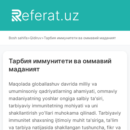
eferat.uz
Bosh sahifa
>
Qidiruv
>
Тарбия иммунитети ва оммавий маданият
Тарбия иммунитети ва оммавий
маданият
Maqolada globallashuv davrida milliy va
umuminsoniy qadriyatlarning ahamiyati, ommaviy
madaniyatning yoshlar ongiga salbiy ta'siri,
tarbiyaviy immunitetning mohiyati va uni
shakllantirish yo'llari muhokama qilinadi. Tarbiyaviy
immunitet shaxsning ijtimoiy muhit ta'siriga, ta'lim
va tarbiya natijasida shakllangan tushuncha, fikr va