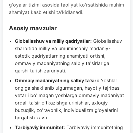
g'oyalar tizimi asosida faoliyat ko'rsatishida muhim
ahamiyat kasb etishi ta'kidlanadi.
Asosiy mavzular
Globallashuv va milliy qadriyatlar:
Globallashuv
sharoitida milliy va umuminsoniy madaniy-
estetik qadriyatlarning ahamiyati ortishi,
ommaviy madaniyatning salbiy ta'sirlariga
qarshi turish zaruriyati.
Ommaiy madaniyatning salbiy ta'siri:
Yoshlar
ongiga shakllanib ulgurmagan, hayotiy tajribasi
yetarli bo'lmagan yoshlarga ommaviy madaniyat
orqali ta'sir o'tkazishga urinishlar, axloqiy
buzuqlik, zo'ravonlik, individualizm g'oyalarini
tarqatish xavfi.
Tarbiyaviy immunitet:
Tarbiyaviy immunitetning