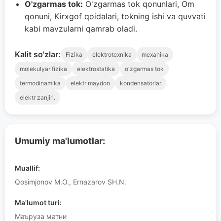
O'zgarmas tok:
O'zgarmas tok qonunlari, Om
qonuni, Kirxgof qoidalari, tokning ishi va quvvati
kabi mavzularni qamrab oladi.
Kalit so'zlar:
Fizika
elektrotexnika
mexanika
molekulyar fizika
elektrostatika
o'zgarmas tok
termodinamika
elektr maydon
kondensatorlar
elektr zanjiri.
Umumiy ma'lumotlar:
Muallif:
Qosimjonov M.O., Ernazarov SH.N.
Ma'lumot turi:
Маъруза матни