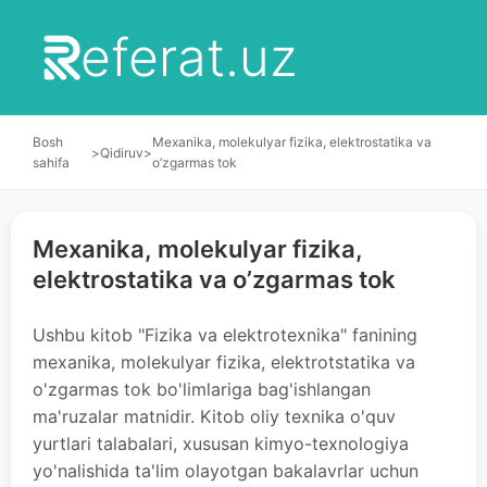
eferat.uz
Bosh
Mexanika, molekulyar fizika, elektrostatika va
>
Qidiruv
>
sahifa
o’zgarmas tok
Mexanika, molekulyar fizika,
elektrostatika va o’zgarmas tok
Ushbu kitob "Fizika va elektrotexnika" fanining
mexanika, molekulyar fizika, elektrotstatika va
o'zgarmas tok bo'limlariga bag'ishlangan
ma'ruzalar matnidir. Kitob oliy texnika o'quv
yurtlari talabalari, xususan kimyo-texnologiya
yo'nalishida ta'lim olayotgan bakalavrlar uchun