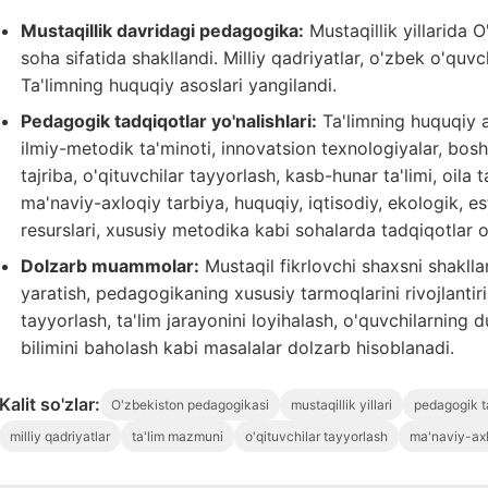
Mustaqillik davridagi pedagogika:
Mustaqillik yillarida
soha sifatida shakllandi. Milliy qadriyatlar, o'zbek o'quvc
Ta'limning huquqiy asoslari yangilandi.
Pedagogik tadqiqotlar yo'nalishlari:
Ta'limning huquqiy a
ilmiy-metodik ta'minoti, innovatsion texnologiyalar, bosh
tajriba, o'qituvchilar tayyorlash, kasb-hunar ta'limi, oila
ma'naviy-axloqiy tarbiya, huquqiy, iqtisodiy, ekologik, es
resurslari, xususiy metodika kabi sohalarda tadqiqotlar ol
Dolzarb muammolar:
Mustaqil fikrlovchi shaxsni shakllan
yaratish, pedagogikaning xususiy tarmoqlarini rivojlantiri
tayyorlash, ta'lim jarayonini loyihalash, o'quvchilarning d
bilimini baholash kabi masalalar dolzarb hisoblanadi.
Kalit so'zlar:
O'zbekiston pedagogikasi
mustaqillik yillari
pedagogik t
milliy qadriyatlar
ta'lim mazmuni
o'qituvchilar tayyorlash
ma'naviy-axl