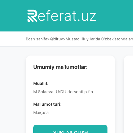
eferat.uz
Bosh sahifa
>
Qidiruv
>
Mustaqillik yillarida O’zbekistonda a
Umumiy ma'lumotlar:
Muallif:
M.Salaeva, UrDU dotsenti p.f.n
Ma'lumot turi:
Мақола
YUKLAB OLISH