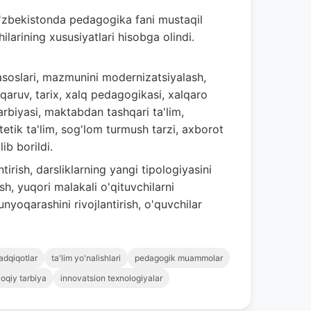
 O'zbekistonda pedagogika fani mustaqil
hilarining xususiyatlari hisobga olindi.
soslari, mazmunini modernizatsiyalash,
qaruv, tarix, xalq pedagogikasi, xalqaro
 tarbiyasi, maktabdan tashqari ta'lim,
tetik ta'lim, sog'lom turmush tarzi, axborot
ib borildi.
tirish, darsliklarning yangi tipologiyasini
sh, yuqori malakali o'qituvchilarni
unyoqarashini rivojlantirish, o'quvchilar
adqiqotlar
ta'lim yo'nalishlari
pedagogik muammolar
oqiy tarbiya
innovatsion texnologiyalar