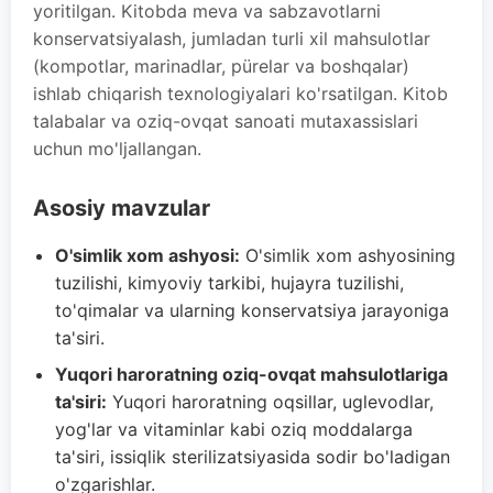
yoritilgan. Kitobda meva va sabzavotlarni
konservatsiyalash, jumladan turli xil mahsulotlar
(kompotlar, marinadlar, pürelar va boshqalar)
ishlab chiqarish texnologiyalari ko'rsatilgan. Kitob
talabalar va oziq-ovqat sanoati mutaxassislari
uchun mo'ljallangan.
Asosiy mavzular
O'simlik xom ashyosi:
O'simlik xom ashyosining
tuzilishi, kimyoviy tarkibi, hujayra tuzilishi,
to'qimalar va ularning konservatsiya jarayoniga
ta'siri.
Yuqori haroratning oziq-ovqat mahsulotlariga
ta'siri:
Yuqori haroratning oqsillar, uglevodlar,
yog'lar va vitaminlar kabi oziq moddalarga
ta'siri, issiqlik sterilizatsiyasida sodir bo'ladigan
o'zgarishlar.