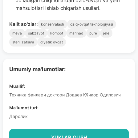
bo'ladigan chiqindilardan oziq-ovqat va yem
mahsulotlari ishlab chiqarish usullari.
Kalit so'zlar:
konservalash
oziq-ovqat texnologiyasi
meva
sabzavot
kompot
marinad
püre
jele
sterilizatsiya
diyetik ovqat
Umumiy ma'lumotlar:
Muallif:
Техника фанлари доктори Додаев Қўчқор Одилович
Ma'lumot turi:
Дарслик
YUKLAB OLISH