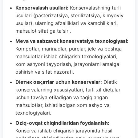
Konservalash usullari:
Konservalashning turli
usullari (pasterizatsiya, sterilizatsiya, kimyoviy
usullar), ularning afzalliklari va kamchiliklari,
mahsulot sifatiga ta'siri.
Meva va sabzavot konservatsiya texnologiyasi:
Kompotlar, marinadlar, pürelar, jele va boshqa
mahsulotlar ishlab chiqarish texnologiyalari,
xom ashyoni tayyorlash, jarayonlarni amalga
oshirish va sifat nazorati.
Diетик овқатlar uchun konsеrvalar:
Diеtik
konsеrvalarning xususiyatlari, turli xil diеtalar
uchun tavsiya etiladigan va taqiqlangan
mahsulotlar, ishlatiladigan xom ashyo va
tеxnologiyalari.
Oziq-ovqat chiqindilaridan foydalanish:
Konserva ishlab chiqarish jarayonida hosil