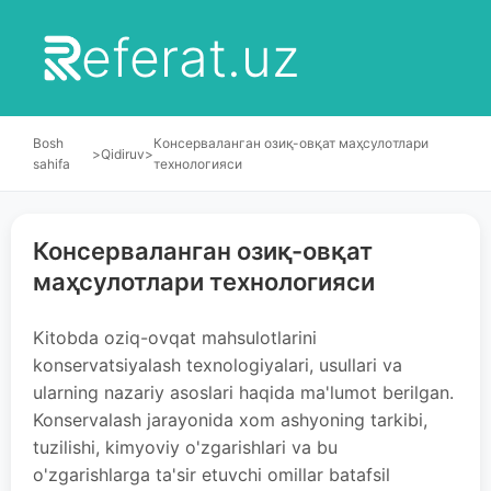
eferat.uz
Bosh
Консерваланган озиқ-овқат маҳсулотлари
>
Qidiruv
>
sahifa
технологияси
Консерваланган озиқ-овқат
маҳсулотлари технологияси
Kitobda oziq-ovqat mahsulotlarini
konservatsiyalash texnologiyalari, usullari va
ularning nazariy asoslari haqida ma'lumot berilgan.
Konservalash jarayonida xom ashyoning tarkibi,
tuzilishi, kimyoviy o'zgarishlari va bu
o'zgarishlarga ta'sir etuvchi omillar batafsil