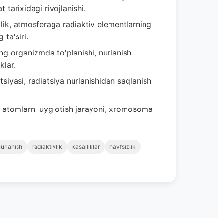
 tarixidagi rivojlanishi.
vlik, atmosferaga radiaktiv elementlarning
 ta'siri.
g organizmda to'planishi, nurlanish
klar.
iyasi, radiatsiya nurlanishidan saqlanish
a atomlarni uyg'otish jarayoni, xromosoma
nurlanish
radiaktivlik
kasalliklar
havfsizlik