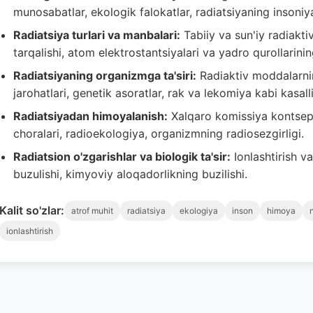
munosabatlar, ekologik falokatlar, radiatsiyaning insoniyat
Radiatsiya turlari va manbalari:
Tabiiy va sun'iy radiakti
tarqalishi, atom elektrostantsiyalari va yadro qurollarining
Radiatsiyaning organizmga ta'siri:
Radiaktiv moddalarnin
jarohatlari, genetik asoratlar, rak va lekomiya kabi kasalli
Radiatsiyadan himoyalanish:
Xalqaro komissiya kontsepts
choralari, radioekologiya, organizmning radiosezgirligi.
Radiatsion o'zgarishlar va biologik ta'sir:
Ionlashtirish v
buzulishi, kimyoviy aloqadorlikning buzilishi.
Kalit so'zlar:
atrof muhit
radiatsiya
ekologiya
inson
himoya
ionlashtirish