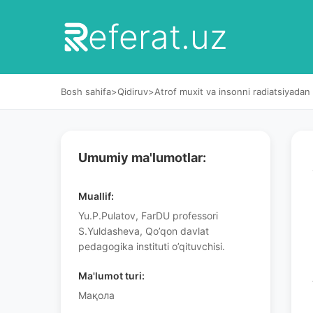
eferat.uz
Bosh sahifa
>
Qidiruv
>
Atrof muxit va insonni radiatsiyadan
Umumiy ma'lumotlar:
Muallif:
Yu.P.Pulatov, FarDU professori
S.Yuldasheva, Qo’qon davlat
pedagogika instituti o’qituvchisi.
Ma'lumot turi:
Мақола