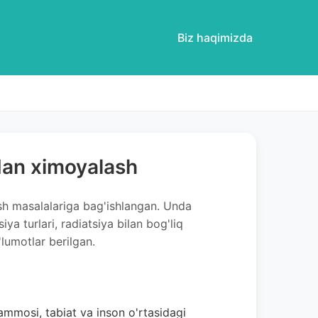
Biz haqimizda
adan ximoyalash
sh masalalariga bag'ishlangan. Unda
iya turlari, radiatsiya bilan bog'liq
'lumotlar berilgan.
mmosi, tabiat va inson o'rtasidagi