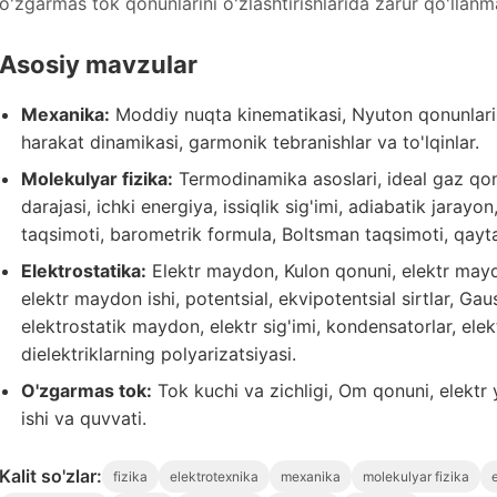
o'zgarmas tok qonunlarini o'zlashtirishlarida zarur qo'llanma
Asosiy mavzular
Mexanika:
Moddiy nuqta kinematikasi, Nyuton qonunlari,
harakat dinamikasi, garmonik tebranishlar va to'lqinlar.
Molekulyar fizika:
Termodinamika asoslari, ideal gaz qonu
darajasi, ichki energiya, issiqlik sig'imi, adiabatik jarayo
taqsimoti, barometrik formula, Boltsman taqsimoti, qayta
Elektrostatika:
Elektr maydon, Kulon qonuni, elektr maydo
elektr maydon ishi, potentsial, ekvipotentsial sirtlar, Ga
elektrostatik maydon, elektr sig'imi, kondensatorlar, ele
dielektriklarning polyarizatsiyasi.
O'zgarmas tok:
Tok kuchi va zichligi, Om qonuni, elektr 
ishi va quvvati.
Kalit so'zlar:
fizika
elektrotexnika
mexanika
molekulyar fizika