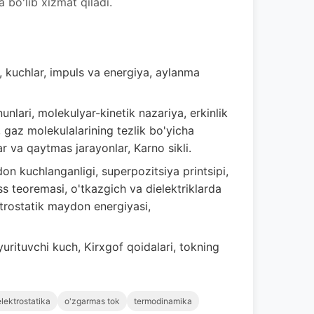
 bo'lib xizmat qiladi.
 kuchlar, impuls va energiya, aylanma
nlari, molekulyar-kinetik nazariya, erkinlik
n, gaz molekulalarining tezlik bo'yicha
r va qaytmas jarayonlar, Karno sikli.
n kuchlanganligi, superpozitsiya printsipi,
uss teoremasi, o'tkazgich va dielektriklarda
ktrostatik maydon energiyasi,
yurituvchi kuch, Kirxgof qoidalari, tokning
elektrostatika
o'zgarmas tok
termodinamika