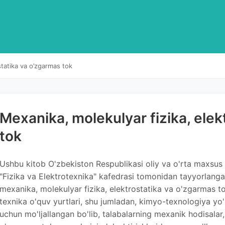
statika va o’zgarmas tok
Mexanika, molekulyar fizika, elek
tok
Ushbu kitob O'zbekiston Respublikasi oliy va o'rta maxsus t
"Fizika va Elektrotexnika" kafedrasi tomonidan tayyorlangan
mexanika, molekulyar fizika, elektrostatika va o'zgarmas to
texnika o'quv yurtlari, shu jumladan, kimyo-texnologiya yo'n
uchun mo'ljallangan bo'lib, talabalarning mexanik hodisalar