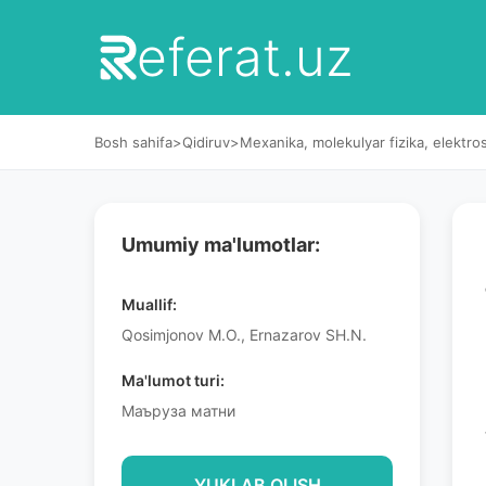
eferat.uz
Bosh sahifa
>
Qidiruv
>
Mexanika, molekulyar fizika, elektro
Umumiy ma'lumotlar:
Muallif:
Qosimjonov M.O., Ernazarov SH.N.
Ma'lumot turi:
Маъруза матни
YUKLAB OLISH