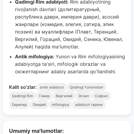
Qadimgi Rim adabiyoti:
Rim adabiyotining
rivojlanish davrlari (долитературный,
республика даври, империя даври), асосий
жанрлари (комедия, элегия, сатира, эпик
поэзия) ва муаллифлари (Плавт, Теренций,
Вергилий, Гораций, Овидий, Сенека, Ювенал,
Апулей) haqida ma'lumotlar.
Antik mifologiya:
Yunon va Rim mifologiyasining
adabiyotga ta'siri, mifologik obrazlar va
сюжетларнинг adabiy asarlarda qo'llanilishi.
Kalit so'zlar:
antik adabiyot
Qadimgi Yunoniston
Qadimgi Rim
Гомер
Вергилий
Эсхил
Софокл
Еврипид
Овидий
mifologiya
adabiyot тарихи
Umumiy ma'lumotlar: