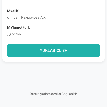
Muallif:
ст.преп. Рахмонова А.Х.
Ma'lumot turi:
Дарслик
YUKLAB OLISH
Xususiyatlar
Savollar
Bog'lanish