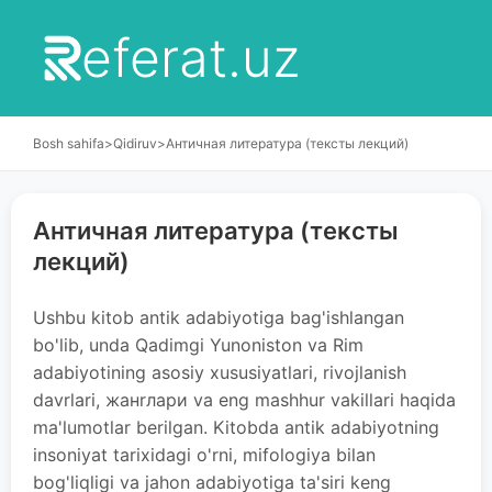
eferat.uz
Bosh sahifa
>
Qidiruv
>
Античная литература (тексты лекций)
Античная литература (тексты
лекций)
Ushbu kitob antik adabiyotiga bag'ishlangan
bo'lib, unda Qadimgi Yunoniston va Rim
adabiyotining asosiy xususiyatlari, rivojlanish
davrlari, жанrлари va eng mashhur vakillari haqida
ma'lumotlar berilgan. Kitobda antik adabiyotning
insoniyat tarixidagi o'rni, mifologiya bilan
bog'liqligi va jahon adabiyotiga ta'siri keng