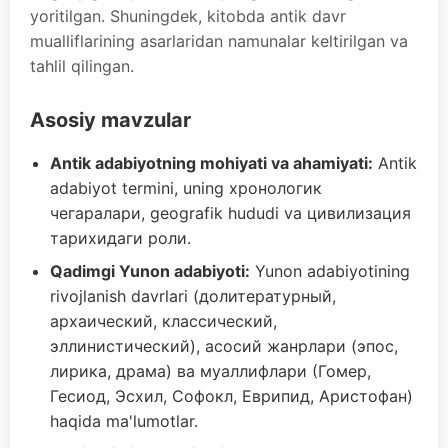
yoritilgan. Shuningdek, kitobda antik davr
mualliflarining asarlaridan namunalar keltirilgan va
tahlil qilingan.
Asosiy mavzular
Antik adabiyotning mohiyati va ahamiyati:
Antik
adabiyot termini, uning хронологик
чегаралари, geografik hududi va цивилизация
тарихидаги роли.
Qadimgi Yunon adabiyoti:
Yunon adabiyotining
rivojlanish davrlari (долитературный,
архаический, классический,
эллинистический), асосий жанрлари (эпос,
лирика, драма) ва муаллифлари (Гомер,
Гесиод, Эсхил, Софокл, Еврипид, Аристофан)
haqida ma'lumotlar.