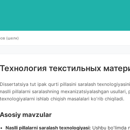
ов (шелк)
Технология текстильных матер
Dissertatsiya tut ipak qurti pillasini saralash texnologiyasi
naslli pillalarni saralashning mexanizatsiyalashgan usullari, p
texnologiyalarni ishlab chiqish masalalari ko'rib chiqiladi.
Asosiy mavzular
Naslli pillalarni saralash texnologiyasi:
Ushbu bo'limda na