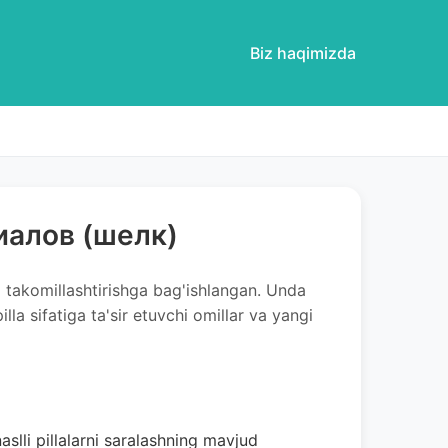
Biz haqimizda
иалов (шелк)
ni takomillashtirishga bag'ishlangan. Unda
illa sifatiga ta'sir etuvchi omillar va yangi
slli pillalarni saralashning mavjud