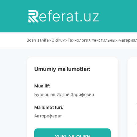
eferat.uz
Bosh sahifa
>
Qidiruv
>
Технология текстильных материал
Umumiy ma'lumotlar:
Muallif:
Бурнашев Идгай Зарифович
Ma'lumot turi:
Автореферат
YUKLAB OLISH