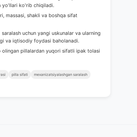
yo'llari ko'rib chiqiladi.
ri, massasi, shakli va boshqa sifat
a saralash uchun yangi uskunalar va ularning
gi va iqtisodiy foydasi baholanadi.
olingan pillalardan yuqori sifatli ipak tolasi
yasi
pilla sifati
mexanizatsiyalashgan saralash