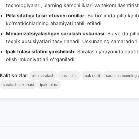
texnologiyalari, ularning kamchiliklari va takomillashtirish 
Pilla sifatiga ta'sir etuvchi omillar:
Bu bo'limda pilla kalib
ko'rsatkichlarining ahamiyati tahlil etiladi.
Mexanizatsiyalashgan saralash uskunasi:
Bu yerda pill
texnik xususiyatlari tasvirlanadi. Uskunaning samaradorli
Ipak tolasi sifatini yaxshilash:
Saralash jarayonida ajratib 
olish imkoniyatlari o'rganiladi.
Kalit so'zlar:
pilla saralash
naslli pilla
ipak qurti
saralash texnologi
saralash uskunasi
ipak tolasi