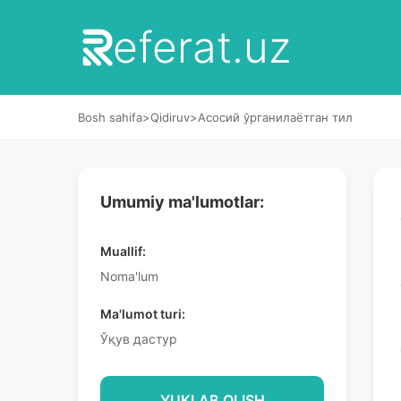
eferat.uz
Bosh sahifa
>
Qidiruv
>
Асосий ўрганилаётган тил
Umumiy ma'lumotlar:
Muallif:
Noma'lum
Ma'lumot turi:
Ўқув дастур
YUKLAB OLISH