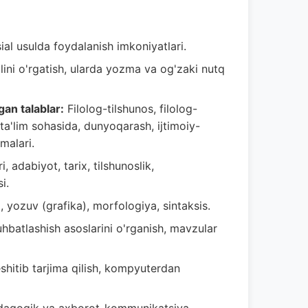
al usulda foydalanish imkoniyatlari.
lini o'rgatish, ularda yozma va og'zaki nutq
gan talablar:
Filolog-tilshunos, filolog-
ta'lim sohasida, dunyoqarash, ijtimoiy-
kmalari.
i, adabiyot, tarix, tilshunoslik,
i.
 yozuv (grafika), morfologiya, sintaksis.
hbatlashish asoslarini o'rganish, mavzular
eshitib tarjima qilish, kompyuterdan