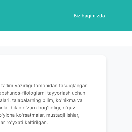
Biz haqimizda
 ta'lim vazirligi tomonidan tasdiqlangan
arabshunos-filologlarni tayyorlash uchun
alari, talabalarning bilim, ko'nikma va
lar bilan o'zaro bog'liqligi, o'quv
'yicha ko'rsatmalar, mustaqil ishlar,
r ro'yxati keltirilgan.