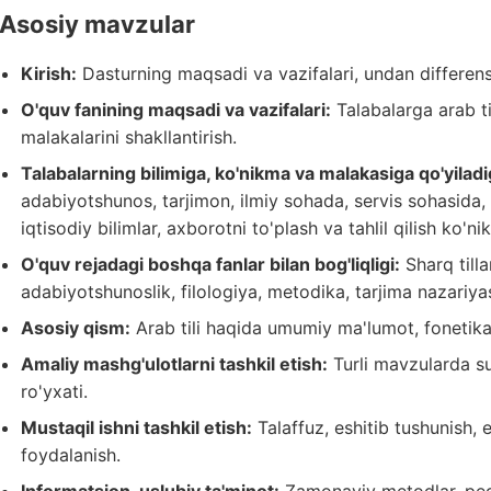
Asosiy mavzular
Kirish:
Dasturning maqsadi va vazifalari, undan differensi
O'quv fanining maqsadi va vazifalari:
Talabalarga arab ti
malakalarini shakllantirish.
Talabalarning bilimiga, ko'nikma va malakasiga qo'yiladi
adabiyotshunos, tarjimon, ilmiy sohada, servis sohasida, 
iqtisodiy bilimlar, axborotni to'plash va tahlil qilish ko'ni
O'quv rejadagi boshqa fanlar bilan bog'liqligi:
Sharq tillar
adabiyotshunoslik, filologiya, metodika, tarjima nazariyas
Asosiy qism:
Arab tili haqida umumiy ma'lumot, fonetika,
Amaliy mashg'ulotlarni tashkil etish:
Turli mavzularda su
ro'yxati.
Mustaqil ishni tashkil etish:
Talaffuz, eshitib tushunish, 
foydalanish.