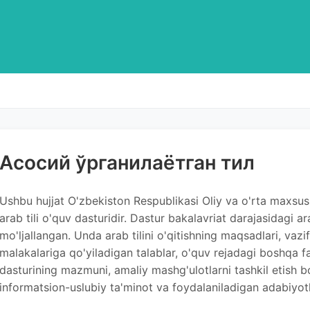
Асосий ўрганилаётган тил
Ushbu hujjat O'zbekiston Respublikasi Oliy va o'rta maxsus
arab tili o'quv dasturidir. Dastur bakalavriat darajasidagi 
mo'ljallangan. Unda arab tilini o'qitishning maqsadlari, vazif
malakalariga qo'yiladigan talablar, o'quv rejadagi boshqa fan
dasturining mazmuni, amaliy mashg'ulotlarni tashkil etish bo
informatsion-uslubiy ta'minot va foydalaniladigan adabiyotla