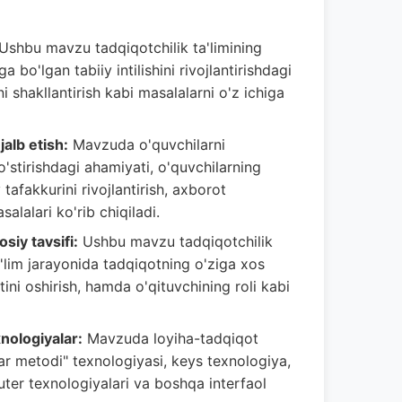
Ushbu mavzu tadqiqotchilik ta'limining
bo'lgan tabiiy intilishini rivojlantirishdagi
ni shakllantirish kabi masalalarni o'z ichiga
jalb etish:
Mavzuda o'quvchilarni
 o'stirishdagi ahamiyati, o'quvchilarning
 tafakkurini rivojlantirish, axborot
alalari ko'rib chiqiladi.
siy tavsifi:
Ushbu mavzu tadqiqotchilik
'lim jarayonida tadqiqotning o'ziga xos
ini oshirish, hamda o'qituvchining roli kabi
xnologiyalar:
Mavzuda loyiha-tadqiqot
lar metodi" texnologiyasi, keys texnologiya,
yuter texnologiyalari va boshqa interfaol