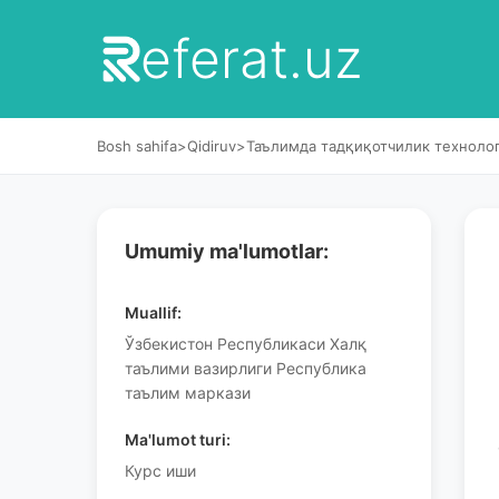
eferat.uz
Bosh sahifa
>
Qidiruv
>
Таълимда тадқиқотчилик техноло
Umumiy ma'lumotlar:
Muallif:
Ўзбекистон Республикаси Халқ
таълими вазирлиги Республика
таълим маркази
Ma'lumot turi:
Курс иши