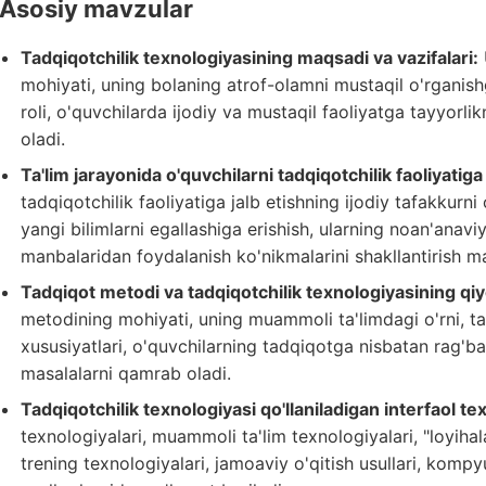
Asosiy mavzular
Tadqiqotchilik texnologiyasining maqsadi va vazifalari:
mohiyati, uning bolaning atrof-olamni mustaqil o'rganishga 
roli, o'quvchilarda ijodiy va mustaqil faoliyatga tayyorlik
oladi.
Ta'lim jarayonida o'quvchilarni tadqiqotchilik faoliyatiga 
tadqiqotchilik faoliyatiga jalb etishning ijodiy tafakkurni
yangi bilimlarni egallashiga erishish, ularning noan'anaviy
manbalaridan foydalanish ko'nikmalarini shakllantirish mas
Tadqiqot metodi va tadqiqotchilik texnologiyasining qiyo
metodining mohiyati, uning muammoli ta'limdagi o'rni, ta
xususiyatlari, o'quvchilarning tadqiqotga nisbatan rag'bat
masalalarni qamrab oladi.
Tadqiqotchilik texnologiyasi qo'llaniladigan interfaol te
texnologiyalari, muammoli ta'lim texnologiyalari, "loyiha
trening texnologiyalari, jamoaviy o'qitish usullari, komp