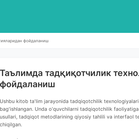
гияларидан фойдаланиш
Таълимда тадқиқотчилик техн
фойдаланиш
Ushbu kitob ta'lim jarayonida tadqiqotchilik texnologiyalar
bag'ishlangan. Unda o'quvchilarni tadqiqotchilik faoliyatiga j
usullari, tadqiqot metodlarining qiyosiy tahlili va interfaol t
chiqilgan.