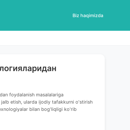
Biz haqimizda
ологияларидан
idan foydalanish masalalariga
alb etish, ularda ijodiy tafakkurni o'stirish
exnologiyalar bilan bog'liqligi ko'rib