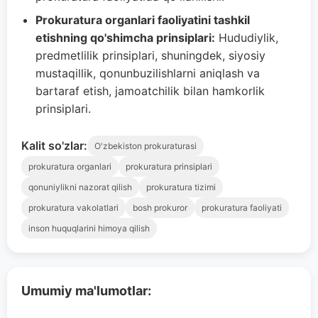
Prokuratura organlari faoliyatini tashkil
etishning qo'shimcha prinsiplari:
Hududiylik,
predmetlilik prinsiplari, shuningdek, siyosiy
mustaqillik, qonunbuzilishlarni aniqlash va
bartaraf etish, jamoatchilik bilan hamkorlik
prinsiplari.
Kalit so'zlar:
O'zbekiston prokuraturasi
prokuratura organlari
prokuratura prinsiplari
qonuniylikni nazorat qilish
prokuratura tizimi
prokuratura vakolatlari
bosh prokuror
prokuratura faoliyati
inson huquqlarini himoya qilish
Umumiy ma'lumotlar: