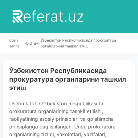
eferat.uz
Bosh
Ўзбекистон Республикасида прокуратура
>
Qidiruv
>
sahifa
органларини ташкил этиш
Ўзбекистон Республикасида
прокуратура органларини ташкил
этиш
Ushbu kitob O'zbekiston Respublikasida
prokuratura organlarining tashkil etilishi,
faoliyatining asosiy prinsiplari va qo'shimcha
prinsiplariga bag'ishlangan. Unda prokuratura
organlarining tizimi, vakolatlari, vazifalari,