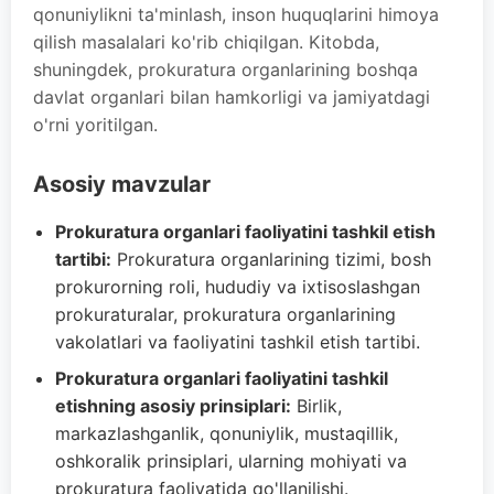
qonuniylikni ta'minlash, inson huquqlarini himoya
qilish masalalari ko'rib chiqilgan. Kitobda,
shuningdek, prokuratura organlarining boshqa
davlat organlari bilan hamkorligi va jamiyatdagi
o'rni yoritilgan.
Asosiy mavzular
Prokuratura organlari faoliyatini tashkil etish
tartibi:
Prokuratura organlarining tizimi, bosh
prokurorning roli, hududiy va ixtisoslashgan
prokuraturalar, prokuratura organlarining
vakolatlari va faoliyatini tashkil etish tartibi.
Prokuratura organlari faoliyatini tashkil
etishning asosiy prinsiplari:
Birlik,
markazlashganlik, qonuniylik, mustaqillik,
oshkoralik prinsiplari, ularning mohiyati va
prokuratura faoliyatida qo'llanilishi.