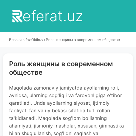
eferat.uz
Bosh sahifa
>
Qidiruv
>
Роль женщины в современном обществе
Роль женщины в современном
обществе
Maqolada zamonaviy jamiyatda ayollarning roli,
ayniqsa, ularning sog'lig'i va farovonligiga e'tibor
qaratiladi. Unda ayollarning siyosat, ijtimoiy
faoliyat, fan va uy bekasi sifatida turli rollari
ta'kidlanadi. Maqolada sog'lom bo'lishning
ahamiyati, jismoniy mashqlar, xususan, gimnastika
bilan shug'ullanish, sog'liqni saqlash va