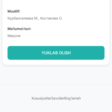
Muallif:
Курбангалиева М., Костикова О.
Ma'lumot turi:
Мақола
YUKLAB OLISH
Xususiyatlar
Savollar
Bog'lanish