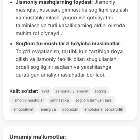
Jismoniy mashqlarning foydasi:
Jismoniy
mashqlar, xususan, gimnastika sog'liqni saqlash
va mustahkamlash, yuqori ish qobiliyatini
ta'minlash va turli kasalliklarning oldini olishda
muhim rol o'ynaydi.
Sog'lom turmush tarzi bo'yicha maslahatlar:
To'g'ri ovqatlanish, tartibli kun tartibiga rioya
qilish va jismoniy faollik bilan shug'ullanish
orqali sog'lig'ini saqlash va yaxshilashga
qaratilgan amaliy maslahatlar beriladi.
Kalit so'zlar:
ayol
zamonaviy jamiyat
sog'liq
jismoniy mashqlar
gimnastika
sog'lom turmush tarzi
ish qobiliyati
energiya
optimizm
emotsional barqarorlik
Umumiy ma'lumotlar: