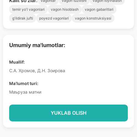
Kalit so'zlar:
vagonlar
vagon tuzilishi
vagon loyihalash
temir yo'l vagonlari
vagon hisoblash
vagon gabaritlari
g'ildirak jufti
poyezd vagonlari
vagon konstruksiyasi
Umumiy ma'lumotlar:
Muallif:
С.А. Хромов, Д.Н. Зоирова
Ma'lumot turi:
Маъруза матни
YUKLAB OLISH