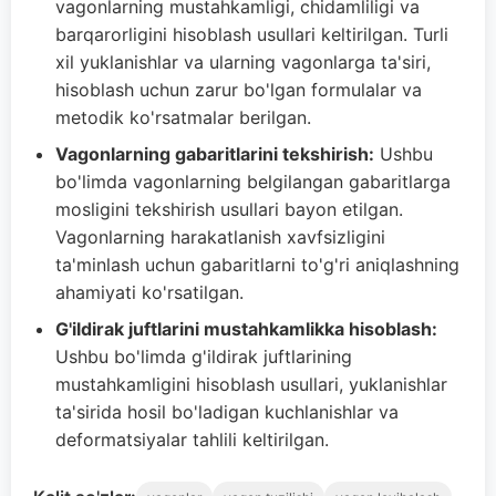
vagonlarning mustahkamligi, chidamliligi va
barqarorligini hisoblash usullari keltirilgan. Turli
xil yuklanishlar va ularning vagonlarga ta'siri,
hisoblash uchun zarur bo'lgan formulalar va
metodik ko'rsatmalar berilgan.
Vagonlarning gabaritlarini tekshirish:
Ushbu
bo'limda vagonlarning belgilangan gabaritlarga
mosligini tekshirish usullari bayon etilgan.
Vagonlarning harakatlanish xavfsizligini
ta'minlash uchun gabaritlarni to'g'ri aniqlashning
ahamiyati ko'rsatilgan.
G'ildirak juftlarini mustahkamlikka hisoblash:
Ushbu bo'limda g'ildirak juftlarining
mustahkamligini hisoblash usullari, yuklanishlar
ta'sirida hosil bo'ladigan kuchlanishlar va
deformatsiyalar tahlili keltirilgan.