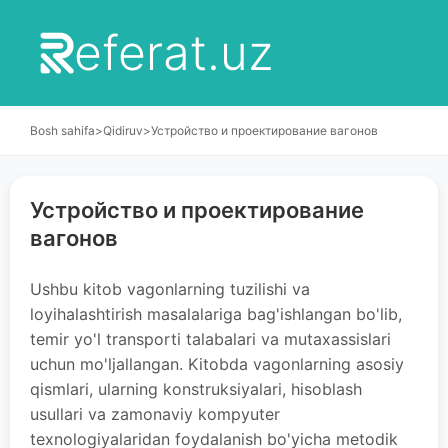
eferat.uz
Bosh sahifa
>
Qidiruv
>
Устройство и проектирование вагонов
Устройство и проектирование
вагонов
Ushbu kitob vagonlarning tuzilishi va
loyihalashtirish masalalariga bag'ishlangan bo'lib,
temir yo'l transporti talabalari va mutaxassislari
uchun mo'ljallangan. Kitobda vagonlarning asosiy
qismlari, ularning konstruksiyalari, hisoblash
usullari va zamonaviy kompyuter
texnologiyalaridan foydalanish bo'yicha metodik