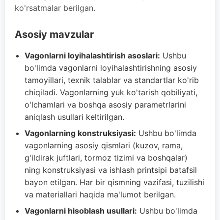
ko'rsatmalar berilgan.
Asosiy mavzular
Vagonlarni loyihalashtirish asoslari:
Ushbu
bo'limda vagonlarni loyihalashtirishning asosiy
tamoyillari, texnik talablar va standartlar ko'rib
chiqiladi. Vagonlarning yuk ko'tarish qobiliyati,
o'lchamlari va boshqa asosiy parametrlarini
aniqlash usullari keltirilgan.
Vagonlarning konstruksiyasi:
Ushbu bo'limda
vagonlarning asosiy qismlari (kuzov, rama,
g'ildirak juftlari, tormoz tizimi va boshqalar)
ning konstruksiyasi va ishlash printsipi batafsil
bayon etilgan. Har bir qismning vazifasi, tuzilishi
va materiallari haqida ma'lumot berilgan.
Vagonlarni hisoblash usullari:
Ushbu bo'limda