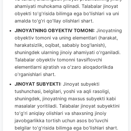
ahamiyati muhokama qilinadi. Talabalar jinoyat
obyekti to'g'risida bilimga ega bo'lishlari va uni
amalda to'g'ri qo'llay olishlari shart.
JINOYATNING OBYEKTIV TOMONI:
Jinoyatning
obyektiv tomoni va uning elementlari (harakat,
harakatsizlik, oqibat, sababiy bog'lanish),
shuningdek ularning jinoiy ahamiyati o'rganiladi.
Talabalar obyektiv tomonni tavsiflovchi
elementlarni ajratish va o'zaro aloqadorlikda
o'rganishlari shart.
JINOYAT SUBYEKTI:
Jinoyat subyekti
tushunchasi, belgilari, yoshi va aqli rasoligi,
shuningdek, jinoyatning maxsus subyekti kabi
masalalar yoritiladi. Talabalar jinoyat subyektini
to'g'ri aniqlay olishlari va shaxsning jinoiy
javobgarlikka tortish uchun asos bo'luvchi
belgilar to'g'risida bilimga ega bo'lishlari shart.