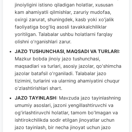
jinoiyligini istisno qiladigan holatlar, xususan
kam ahamiyatli qilmishlar, zaruriy mudofaa,
oxirgi zarurat, shuningdek, kasb yoki xo'jalik
faoliyatiga bog'liq asosli tavakkalchiliklar
yoritilgan. Talabalar ushbu holatlarni farqlay
olishni o'rganishlari zarur.
JAZO TUSHUNCHASI, MAQSADI VA TURLARI:
Mazkur bobda jinoiy jazo tushunchasi,
maqsadlari va turlari, asosiy jazolar, qo'shimcha
jazolar batafsil o'rganiladi. Talabalar jazo
tizimini, turlarini va ularning ahamiyatini chuqur
o'zlashtirishlari shart.
JAZO TAYINLASH:
Mavzuda jazo tayinlashning
umumiy asoslari, jazoni yengillashtiruvchi va
og'irlashtiruvchi holatlar, tamom bo'lmagan va
ishtirokchilikda sodir etilgan jinoyatlar uchun
jazo tayinlash, bir necha jinoyat uchun jazo