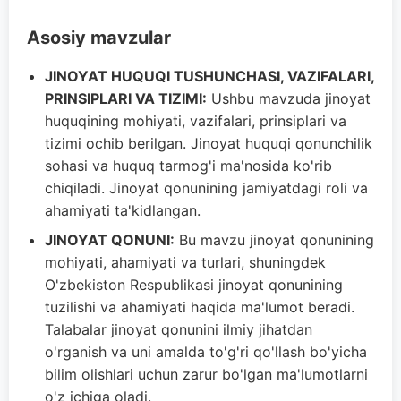
Asosiy mavzular
JINOYAT HUQUQI TUSHUNCHASI, VAZIFALARI,
PRINSIPLARI VA TIZIMI:
Ushbu mavzuda jinoyat
huquqining mohiyati, vazifalari, prinsiplari va
tizimi ochib berilgan. Jinoyat huquqi qonunchilik
sohasi va huquq tarmog'i ma'nosida ko'rib
chiqiladi. Jinoyat qonunining jamiyatdagi roli va
ahamiyati ta'kidlangan.
JINOYAT QONUNI:
Bu mavzu jinoyat qonunining
mohiyati, ahamiyati va turlari, shuningdek
O'zbekiston Respublikasi jinoyat qonunining
tuzilishi va ahamiyati haqida ma'lumot beradi.
Talabalar jinoyat qonunini ilmiy jihatdan
o'rganish va uni amalda to'g'ri qo'llash bo'yicha
bilim olishlari uchun zarur bo'lgan ma'lumotlarni
o'z ichiga oladi.