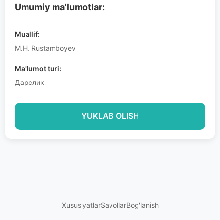
Umumiy ma'lumotlar:
Muallif:
M.H. Rustamboyev
Ma'lumot turi:
Дарслик
YUKLAB OLISH
Xususiyatlar
Savollar
Bog'lanish