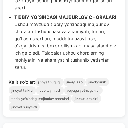
jazo tayinlashdagi xususiyatlarni o'rganishlari
shart.
TIBBIY YOʻSINDAGI MAJBURLOV CHORALARI:
Ushbu mavzuda tibbiy yo'sindagi majburlov
choralari tushunchasi va ahamiyati, turlari,
qo'llash shartlari, muddatni uzaytirish,
o'zgartirish va bekor qilish kabi masalalarni o'z
ichiga oladi. Talabalar ushbu choralarning
mohiyatini va ahamiyatini tushunib yetishlari
zarur.
Kalit so'zlar:
jinoyat huquqi
jinoiy jazo
javobgarlik
jinoyat tarkibi
jazo tayinlash
voyaga yetmaganlar
tibbiy yo'sindagi majburlov choralari
jinoyat obyekti
jinoyat subyekti