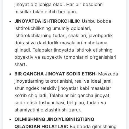
jinoyat o'z ichiga oladi. Har bir bosqichni
misollar bilan ochib berilgan.
JINOYATDA ISHTIROKCHILIK:
Ushbu bobda
ishtirokchilikning umumiy qoidalari,
ishtirokchilarning turlari, shakllari, javobgarlik
doirasi va daxldorlik masalalari muhokama
qilinadi. Talabalar jinoyatda ishtirok etishning
obyektiv va subyektiv tomonlarini o'rganishlari
shart.
BIR QANCHA JINOYAT SODIR ETISH:
Mavzuda
jinoyatlarning takrorlanishi, real va ideal jami,
shuningdek retsidiv jinoyatlar kabi masalalar
ko'rib chiqiladi. Talabalar bir qancha jinoyat
sodir etish tushunchasi, belgilari, turlari va
ahamiyatini o'zlashtirishi zarur.
QILMISHNING JINOIYLIGINI ISTISNO
QILADIGAN HOLATLAR:
Bu bobda qilmishning