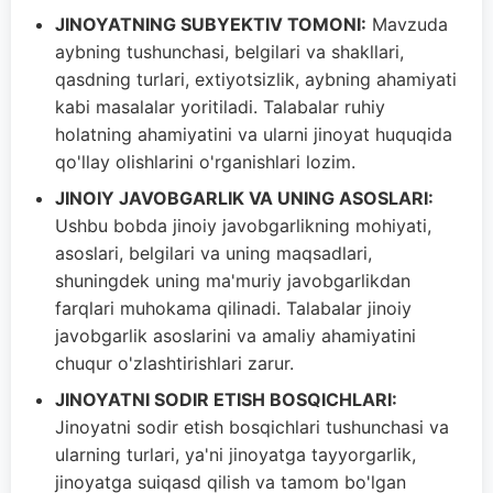
JINOYATNING SUBYEKTIV TOMONI:
Mavzuda
aybning tushunchasi, belgilari va shakllari,
qasdning turlari, extiyotsizlik, aybning ahamiyati
kabi masalalar yoritiladi. Talabalar ruhiy
holatning ahamiyatini va ularni jinoyat huquqida
qo'llay olishlarini o'rganishlari lozim.
JINOIY JAVOBGARLIK VA UNING ASOSLARI:
Ushbu bobda jinoiy javobgarlikning mohiyati,
asoslari, belgilari va uning maqsadlari,
shuningdek uning ma'muriy javobgarlikdan
farqlari muhokama qilinadi. Talabalar jinoiy
javobgarlik asoslarini va amaliy ahamiyatini
chuqur o'zlashtirishlari zarur.
JINOYATNI SODIR ETISH BOSQICHLARI:
Jinoyatni sodir etish bosqichlari tushunchasi va
ularning turlari, ya'ni jinoyatga tayyorgarlik,
jinoyatga suiqasd qilish va tamom bo'lgan