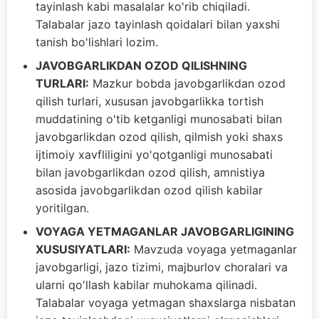
tayinlash kabi masalalar ko'rib chiqiladi.
Talabalar jazo tayinlash qoidalari bilan yaxshi
tanish bo'lishlari lozim.
JAVOBGARLIKDAN OZOD QILISHNING
TURLARI:
Mazkur bobda javobgarlikdan ozod
qilish turlari, xususan javobgarlikka tortish
muddatining o'tib ketganligi munosabati bilan
javobgarlikdan ozod qilish, qilmish yoki shaxs
ijtimoiy xavfliligini yo'qotganligi munosabati
bilan javobgarlikdan ozod qilish, amnistiya
asosida javobgarlikdan ozod qilish kabilar
yoritilgan.
VOYAGA YETMAGANLAR JAVOBGARLIGINING
XUSUSIYATLARI:
Mavzuda voyaga yetmaganlar
javobgarligi, jazo tizimi, majburlov choralari va
ularni qo'llash kabilar muhokama qilinadi.
Talabalar voyaga yetmagan shaxslarga nisbatan