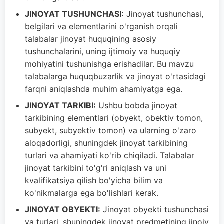
JINOYAT TUSHUNCHASI:
Jinoyat tushunchasi,
belgilari va elementlarini o'rganish orqali
talabalar jinoyat huquqining asosiy
tushunchalarini, uning ijtimoiy va huquqiy
mohiyatini tushunishga erishadilar. Bu mavzu
talabalarga huquqbuzarlik va jinoyat o'rtasidagi
farqni aniqlashda muhim ahamiyatga ega.
JINOYAT TARKIBI:
Ushbu bobda jinoyat
tarkibining elementlari (obyekt, obektiv tomon,
subyekt, subyektiv tomon) va ularning o'zaro
aloqadorligi, shuningdek jinoyat tarkibining
turlari va ahamiyati ko'rib chiqiladi. Talabalar
jinoyat tarkibini to'g'ri aniqlash va uni
kvalifikatsiya qilish bo'yicha bilim va
ko'nikmalarga ega bo'lishlari kerak.
JINOYAT OBYEKTI:
Jinoyat obyekti tushunchasi
va turlari, shuningdek jinoyat predmetining jinoiy