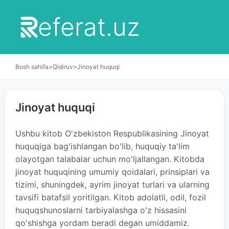
eferat.uz
Bosh sahifa
>
Qidiruv
>
Jinoyat huquqi
Jinoyat huquqi
Ushbu kitob O'zbekiston Respublikasining Jinoyat
huquqiga bag'ishlangan bo'lib, huquqiy ta'lim
olayotgan talabalar uchun mo'ljallangan. Kitobda
jinoyat huquqining umumiy qoidalari, prinsiplari va
tizimi, shuningdek, ayrim jinoyat turlari va ularning
tavsifi batafsil yoritilgan. Kitob adolatli, odil, fozil
huquqshunoslarni tarbiyalashga o'z hissasini
qo'shishga yordam beradi degan umiddamiz.