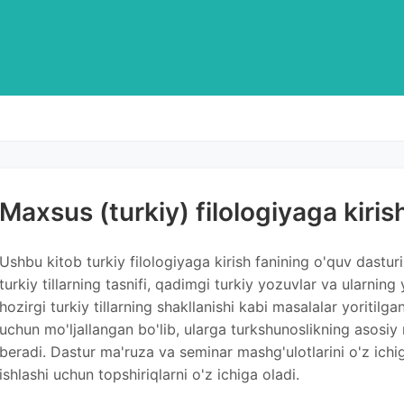
Maxsus (turkiy) filologiyaga kiris
Ushbu kitob turkiy filologiyaga kirish fanining o'quv dasturi
turkiy tillarning tasnifi, qadimgi turkiy yozuvlar va ularning 
hozirgi turkiy tillarning shakllanishi kabi masalalar yoritilgan
uchun mo'ljallangan bo'lib, ularga turkshunoslikning asosiy 
beradi. Dastur ma'ruza va seminar mashg'ulotlarini o'z ich
ishlashi uchun topshiriqlarni o'z ichiga oladi.