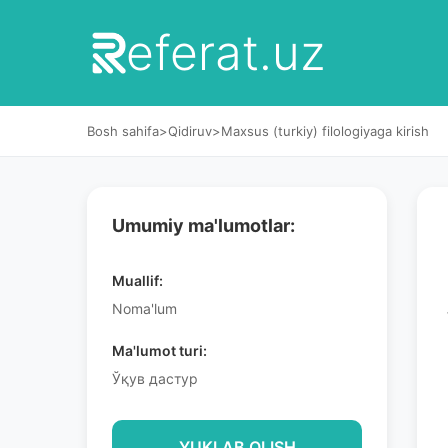
eferat.uz
Bosh sahifa
>
Qidiruv
>
Maxsus (turkiy) filologiyaga kirish
Umumiy ma'lumotlar:
Muallif:
Noma'lum
Ma'lumot turi:
Ўқув дастур
YUKLAB OLISH