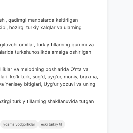
ishi, qadimgi manbalarda keltirilgan
ibi, hozirgi turkiy xalqlar va ularning
gilovchi omillar, turkiy tillarning qurumi va
shlarida turkshunoslikda amalga oshirilgan
liklar va melodning boshlarida Oʻrta va
ri: ko'k turk, sug'd, uyg'ur, moniy, braxma,
 va Yenisey bitiglari, Uyg'ur yozuvi va uning
ozirgi turkiy tillarning shakllanuvida tutgan
yozma yodgorliklar
eski turkiy til