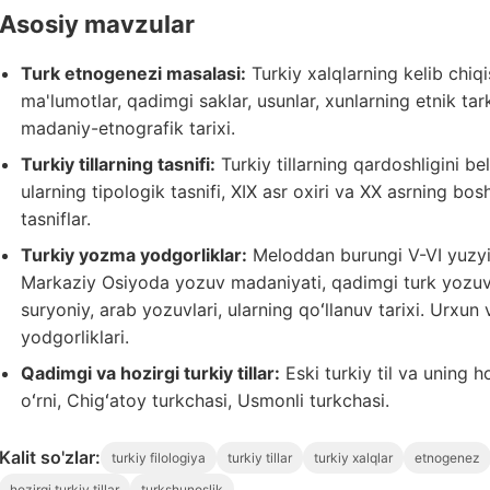
Asosiy mavzular
Turk etnogenezi masalasi:
Turkiy xalqlarning kelib chiq
ma'lumotlar, qadimgi saklar, usunlar, xunlarning etnik tark
madaniy-etnografik tarixi.
Turkiy tillarning tasnifi:
Turkiy tillarning qardoshligini bel
ularning tipologik tasnifi, XIX asr oxiri va XX asrning bo
tasniflar.
Turkiy yozma yodgorliklar:
Meloddan burungi V-VI yuzyil
Markaziy Osiyoda yozuv madaniyati, qadimgi turk yozuvla
suryoniy, arab yozuvlari, ularning qoʻllanuv tarixi. Urxun
yodgorliklari.
Qadimgi va hozirgi turkiy tillar:
Eski turkiy til va uning h
oʻrni, Chigʻatoy turkchasi, Usmonli turkchasi.
Kalit so'zlar:
turkiy filologiya
turkiy tillar
turkiy xalqlar
etnogenez
hozirgi turkiy tillar
turkshunoslik