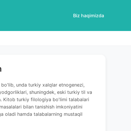
Biz haqimizda
h
 bo'lib, unda turkiy xalqlar etnogenezi,
yodgorliklari, shuningdek, eski turkiy til va
. Kitob turkiy filologiya bo'limi talabalari
masalalari bilan tanishish imkoniyatini
iga oladi hamda talabalarning mustaqil