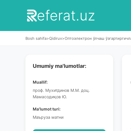
eferat.uz
Bosh sahifa
>
Qidiruv
>
Оптоэлектрон ўлчаш ўзгартиргичл
Umumiy ma'lumotlar:
Muallif:
проф. Мухитдинов М.М. доц.
Мамасодиқов Ю.
Ma'lumot turi:
Маъруза матни