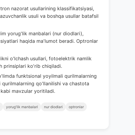
on nazorat usullarining klassifikatsiyasi,
kazuvchanlik usuli va boshqa usullar batafsil
im yorug'lik manbalari (nur diodlari),
usiyatlari haqida ma'lumot beradi. Optronlar
kni o'lchash usullari, fotoelektrik namlik
prinsiplari ko'rib chiqiladi.
limda funktsional yoyilmali qurilmalarning
 qurilmalarning qo'llanilishi va chastota
kabi mavzular yoritiladi.
yorug'lik manbalari
nur diodlari
optronlar