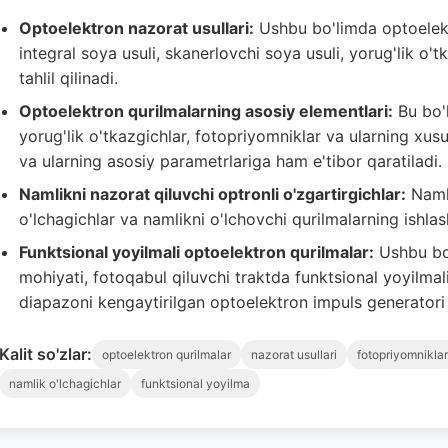
Optoelektron nazorat usullari:
Ushbu bo'limda optoelektr
integral soya usuli, skanerlovchi soya usuli, yorug'lik o't
tahlil qilinadi.
Optoelektron qurilmalarning asosiy elementlari:
Bu bo'l
yorug'lik o'tkazgichlar, fotopriyomniklar va ularning xus
va ularning asosiy parametrlariga ham e'tibor qaratiladi.
Namlikni nazorat qiluvchi optronli o'zgartirgichlar:
Namli
o'lchagichlar va namlikni o'lchovchi qurilmalarning ishlash 
Funktsional yoyilmali optoelektron qurilmalar:
Ushbu bo'
mohiyati, fotoqabul qiluvchi traktda funktsional yoyilmali
diapazoni kengaytirilgan optoelektron impuls generatori 
Kalit so'zlar:
optoelektron qurilmalar
nazorat usullari
fotopriyomniklar
namlik o'lchagichlar
funktsional yoyilma