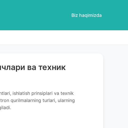
Biz haqimizda
члари ва техник
ari, ishlatish prinsiplari va texnik
ron qurilmalarning turlari, ularning
iladi.