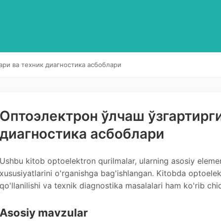
ари ва техник диагностика асбоблари
Оптоэлектрон ўлчаш ўзгартирги
диагностика асбоблари
Ushbu kitob optoelektron qurilmalar, ularning asosiy elementl
xususiyatlarini o'rganishga bag'ishlangan. Kitobda optoelekt
qo'llanilishi va texnik diagnostika masalalari ham ko'rib chiq
Asosiy mavzular