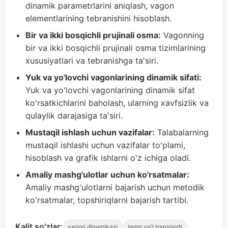
dinamik parametrlarini aniqlash, vagon
elementlarining tebranishini hisoblash.
Bir va ikki bosqichli prujinali osma:
Vagonning
bir va ikki bosqichli prujinali osma tizimlarining
xususiyatlari va tebranishga ta'siri.
Yuk va yo'lovchi vagonlarining dinamik sifati:
Yuk va yo'lovchi vagonlarining dinamik sifat
ko'rsatkichlarini baholash, ularning xavfsizlik va
qulaylik darajasiga ta'siri.
Mustaqil ishlash uchun vazifalar:
Talabalarning
mustaqil ishlashi uchun vazifalar to'plami,
hisoblash va grafik ishlarni o'z ichiga oladi.
Amaliy mashg'ulotlar uchun ko'rsatmalar:
Amaliy mashg'ulotlarni bajarish uchun metodik
ko'rsatmalar, topshiriqlarni bajarish tartibi.
Kalit so'zlar:
vagon dinamikasi
temir yo'l transporti