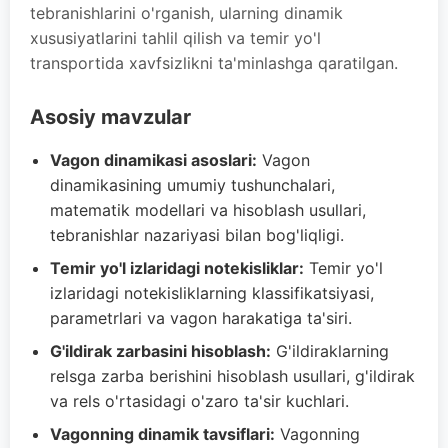
tebranishlarini o'rganish, ularning dinamik
xususiyatlarini tahlil qilish va temir yo'l
transportida xavfsizlikni ta'minlashga qaratilgan.
Asosiy mavzular
Vagon dinamikasi asoslari:
Vagon
dinamikasining umumiy tushunchalari,
matematik modellari va hisoblash usullari,
tebranishlar nazariyasi bilan bog'liqligi.
Temir yo'l izlaridagi notekisliklar:
Temir yo'l
izlaridagi notekisliklarning klassifikatsiyasi,
parametrlari va vagon harakatiga ta'siri.
G'ildirak zarbasini hisoblash:
G'ildiraklarning
relsga zarba berishini hisoblash usullari, g'ildirak
va rels o'rtasidagi o'zaro ta'sir kuchlari.
Vagonning dinamik tavsiflari:
Vagonning