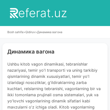
eferat.uz
Bosh sahifa
>
Qidiruv
>
Динамика вагона
Динамика вагона
Ushbu kitob vagon dinamikasi, tebranishlar
nazariyasi, temir yo'l transporti va uning tarkibiy
qismlarining dinamik xususiyatlari, temir yo'l
izlaridagi nosozliklar, g'ildiraklarning zarba
kuchlari, relslarning tebranishi, vagonlarning bir va
ikki tomonlama prujinali osma sistemalari, yuk va
yo'lovchi vagonlarining dinamik sifatlari kabi
mavzularni o'z ichiga oladi. Kitob vagonlarning