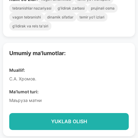
tebranishlar nazariyasi
g'ildirak zarbasi
prujinali osma
vagon tebranishi
dinamik sifatlar
temir yo'l izlari
g'ildirak va rels ta'siri
Umumiy ma'lumotlar:
Muallif:
С.А. Хромов.
Ma'lumot turi:
Маъруза матни
YUKLAB OLISH