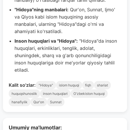
hanbaliy) o'rtasidagi farqlar tahlil qilinadi.
"Hidoya"ning manbalari:
Qur'on, Sunnat, Ijmo'
va Qiyos kabi islom huquqining asosiy
manbalari, ularning "Hidoya"dagi o'rni va
ahamiyati ko'rsatiladi.
Inson huquqlari va "Hidoya":
"Hidoya"da inson
huquqlari, erkinliklari, tenglik, adolat,
shuningdek, sharq va g'arb qonunchiligidagi
inson huquqlariga doir me'yorlar qiyosiy tahlil
etiladi.
Kalit so'zlar:
"Hidoya"
islom huquqi
fiqh
shariat
huquqshunoslik
inson huquqlari
O'zbekiston huquqi
hanafiylik
Qur'on
Sunnat
Umumiy ma'lumotlar: