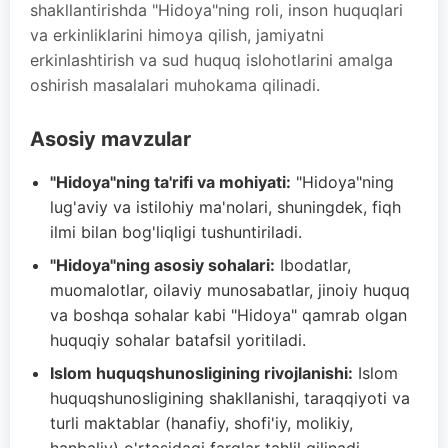
shakllantirishda "Hidoya"ning roli, inson huquqlari
va erkinliklarini himoya qilish, jamiyatni
erkinlashtirish va sud huquq islohotlarini amalga
oshirish masalalari muhokama qilinadi.
Asosiy mavzular
"Hidoya"ning ta'rifi va mohiyati:
"Hidoya"ning
lug'aviy va istilohiy ma'nolari, shuningdek, fiqh
ilmi bilan bog'liqligi tushuntiriladi.
"Hidoya"ning asosiy sohalari:
Ibodatlar,
muomalotlar, oilaviy munosabatlar, jinoiy huquq
va boshqa sohalar kabi "Hidoya" qamrab olgan
huquqiy sohalar batafsil yoritiladi.
Islom huquqshunosligining rivojlanishi:
Islom
huquqshunosligining shakllanishi, taraqqiyoti va
turli maktablar (hanafiy, shofi'iy, molikiy,