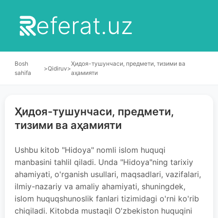
eferat.uz
Bosh
Ҳидоя-тушунчаси, предмети, тизими ва
>
Qidiruv
>
sahifa
аҳамияти
Ҳидоя-тушунчаси, предмети,
тизими ва аҳамияти
Ushbu kitob "Hidoya" nomli islom huquqi
manbasini tahlil qiladi. Unda "Hidoya"ning tarixiy
ahamiyati, o'rganish usullari, maqsadlari, vazifalari,
ilmiy-nazariy va amaliy ahamiyati, shuningdek,
islom huquqshunoslik fanlari tizimidagi o'rni ko'rib
chiqiladi. Kitobda mustaqil O'zbekiston huquqini