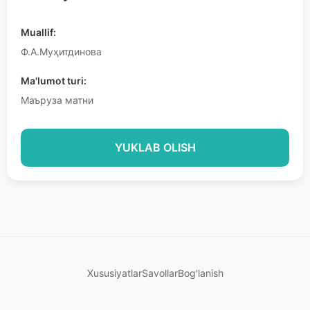
Muallif:
Ф.А.Муҳитдинова
Ma'lumot turi:
Маъруза матни
YUKLAB OLISH
Xususiyatlar
Savollar
Bog'lanish