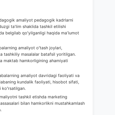
dagogik amaliyot pedagogik kadrlarni
gi ta'lim shaklida tashkil etilishi
da belgilab qoʻyilganligi haqida maʼlumot
alarning amaliyot oʻtash joylari,
a tashkiliy masalalar batafsil yoritilgan.
a va maktab hamkorligining ahamiyati
balarning amaliyot davridagi faoliyati va
abaning kundalik faoliyati, hisobot sifati,
 koʻrsatilgan.
aliyotni tashkil etishda marketing
 muassasalari bilan hamkorlikni mustahkamlash
.