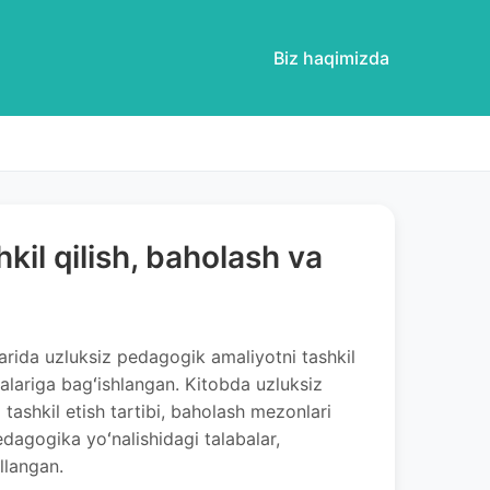
Biz haqimizda
kil qilish, baholash va
arida uzluksiz pedagogik amaliyotni tashkil
alariga bagʻishlangan. Kitobda uzluksiz
tashkil etish tartibi, baholash mezonlari
dagogika yoʻnalishidagi talabalar,
llangan.