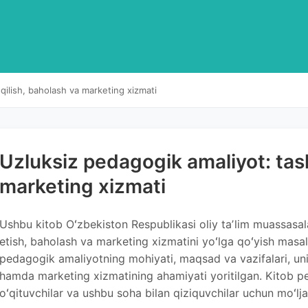
 qilish, baholash va marketing xizmati
Uzluksiz pedagogik amaliyot: tash
marketing xizmati
Ushbu kitob Oʻzbekiston Respublikasi oliy taʼlim muassasal
etish, baholash va marketing xizmatini yoʻlga qoʻyish masal
pedagogik amaliyotning mohiyati, maqsad va vazifalari, uni 
hamda marketing xizmatining ahamiyati yoritilgan. Kitob pe
oʻqituvchilar va ushbu soha bilan qiziquvchilar uchun moʻlja