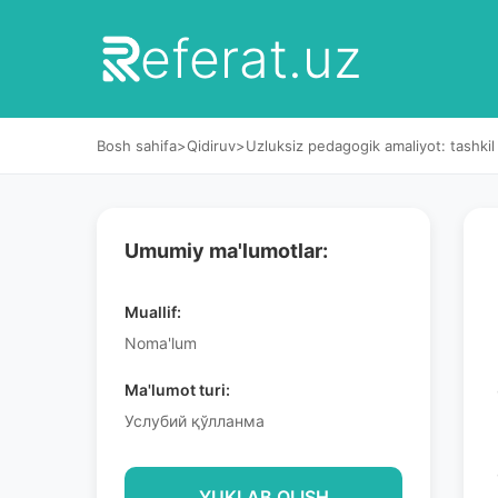
eferat.uz
Bosh sahifa
>
Qidiruv
>
Uzluksiz pedagogik amaliyot: tashkil
Umumiy ma'lumotlar:
Muallif:
Noma'lum
Ma'lumot turi:
Услубий қўлланма
YUKLAB OLISH