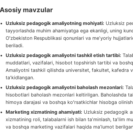
Asosiy mavzular
Uzluksiz pedagogik amaliyotning mohiyati:
Uzluksiz pe
tayyorlashda muhim ahamiyatga ega ekanligi, uning kunduz
Oʻzbekiston Respublikasi qonunlari va meʼyoriy hujjatlari
beriladi.
Uzluksiz pedagogik amaliyotni tashkil etish tartibi:
Talab
muddatlari, vazifalari, hisobot topshirish tartibi va boshq
Amaliyotni tashkil qilishda universitet, fakultet, kafedr
taʼkidlangan.
Uzluksiz pedagogik amaliyotni baholash mezonlari:
Tala
hisobotlari baholash mezonlari keltirilgan. Baholashda tal
himoya darajasi va boshqa koʻrsatkichlar hisobga olinishi
Marketing xizmatining ahamiyati:
Uzluksiz pedagogik am
xizmatining roli, talabalarni ish bilan taʼminlash, taʼlim
va boshqa marketing vazifalari haqida maʼlumot berilgan