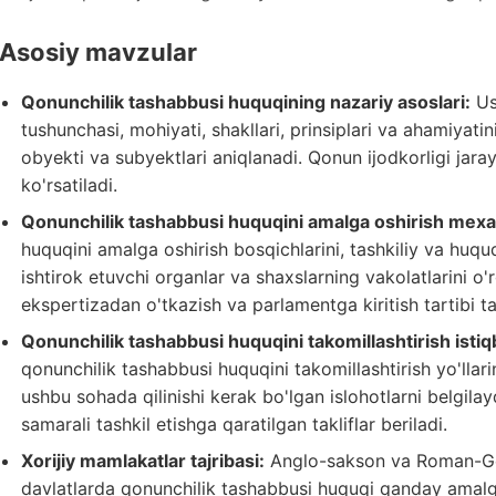
Asosiy mavzular
Qonunchilik tashabbusi huquqining nazariy asoslari:
Us
tushunchasi, mohiyati, shakllari, prinsiplari va ahamiyat
obyekti va subyektlari aniqlanadi. Qonun ijodkorligi jara
ko'rsatiladi.
Qonunchilik tashabbusi huquqini amalga oshirish mexa
huquqini amalga oshirish bosqichlarini, tashkiliy va huqu
ishtirok etuvchi organlar va shaxslarning vakolatlarini o'
ekspertizadan o'tkazish va parlamentga kiritish tartibi tahl
Qonunchilik tashabbusi huquqini takomillashtirish istiqb
qonunchilik tashabbusi huquqini takomillashtirish yo'llarini
ushbu sohada qilinishi kerak bo'lgan islohotlarni belgilay
samarali tashkil etishga qaratilgan takliflar beriladi.
Xorijiy mamlakatlar tajribasi:
Anglo-sakson va Roman-Ge
davlatlarda qonunchilik tashabbusi huquqi qanday amalga o