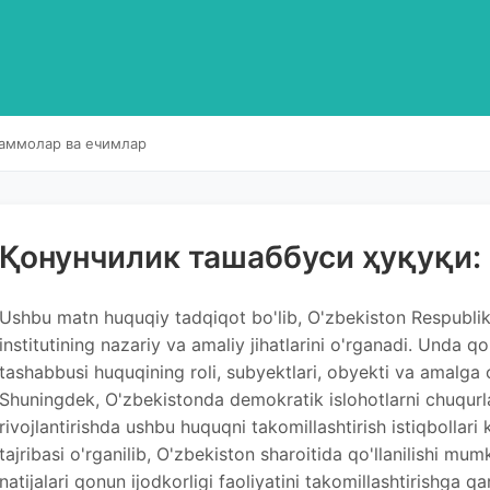
уаммолар ва ечимлар
Қонунчилик ташаббуси ҳуқуқи:
Ushbu matn huquqiy tadqiqot bo'lib, O'zbekiston Respublik
institutining nazariy va amaliy jihatlarini o'rganadi. Unda q
tashabbusi huquqining roli, subyektlari, obyekti va amalga osh
Shuningdek, O'zbekistonda demokratik islohotlarni chuqurlas
rivojlantirishda ushbu huquqni takomillashtirish istiqbollari 
tajribasi o'rganilib, O'zbekiston sharoitida qo'llanilishi mum
natijalari qonun ijodkorligi faoliyatini takomillashtirishga qa