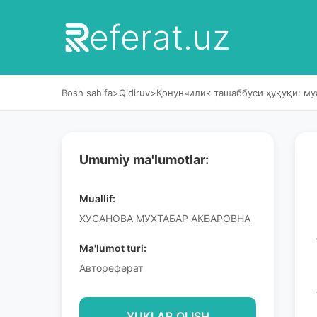
eferat.uz
Bosh sahifa
>
Qidiruv
>
Қонунчилик ташаббуси ҳуқуқи: м
Umumiy ma'lumotlar:
Muallif:
ХУСАНОВА МУХТАБАР АКБАРОВНА
Ma'lumot turi:
Автореферат
YUKLAB OLISH