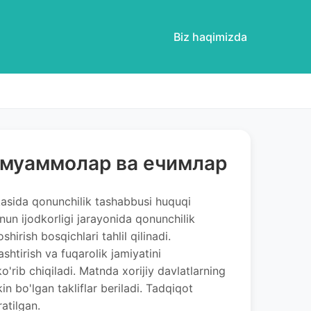
Biz haqimizda
 муаммолар ва ечимлар
asida qonunchilik tashabbusi huquqi
onun ijodkorligi jarayonida qonunchilik
irish bosqichlari tahlil qilinadi.
htirish va fuqarolik jamiyatini
ko'rib chiqiladi. Matnda xorijiy davlatlarning
kin bo'lgan takliflar beriladi. Tadqiqot
ratilgan.