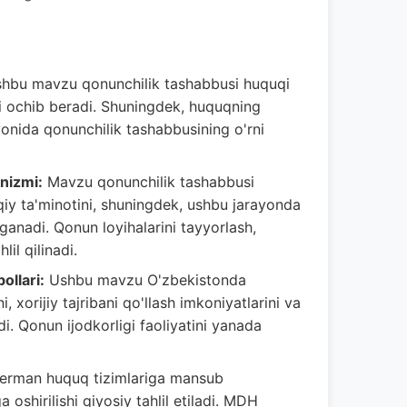
hbu mavzu qonunchilik tashabbusi huquqi
ini ochib beradi. Shuningdek, huquqning
yonida qonunchilik tashabbusining o'rni
nizmi:
Mavzu qonunchilik tashabbusi
qiy ta'minotini, shuningdek, ushbu jarayonda
rganadi. Qonun loyihalarini tayyorlash,
il qilinadi.
ollari:
Ushbu mavzu O'zbekistonda
, xorijiy tajribani qo'llash imkoniyatlarini va
di. Qonun ijodkorligi faoliyatini yanada
rman huquq tizimlariga mansub
shirilishi qiyosiy tahlil etiladi. MDH