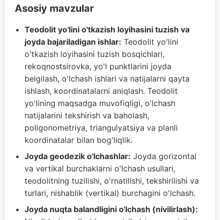
Asosiy mavzular
Teodolit yo'lini o'tkazish loyihasini tuzish va
joyda bajariladigan ishlar:
Teodolit yo'lini
o'tkazish loyihasini tuzish bosqichlari,
rekoqnostsirovka, yo'l punktlarini joyda
belgilash, o'lchash ishlari va natijalarni qayta
ishlash, koordinatalarni aniqlash. Teodolit
yo'lining maqsadga muvofiqligi, o'lchash
natijalarini tekshirish va baholash,
poligonometriya, triangulyatsiya va planli
koordinatalar bilan bog'liqlik.
Joyda geodezik o'lchashlar:
Joyda gorizontal
va vertikal burchaklarni o'lchash usullari,
teodolitning tuzilishi, o'rnatilishi, tekshirilishi va
turlari, nishablik (vertikal) burchagini o'lchash.
Joyda nuqta balandligini o'lchash (nivilirlash):