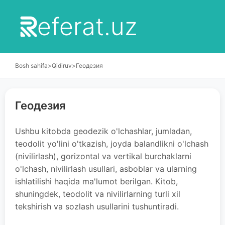
eferat.uz
Bosh sahifa
>
Qidiruv
>
Геодезия
Геодезия
Ushbu kitobda geodezik o'lchashlar, jumladan,
teodolit yo'lini o'tkazish, joyda balandlikni o'lchash
(nivilirlash), gorizontal va vertikal burchaklarni
o'lchash, nivilirlash usullari, asboblar va ularning
ishlatilishi haqida ma'lumot berilgan. Kitob,
shuningdek, teodolit va nivilirlarning turli xil
tekshirish va sozlash usullarini tushuntiradi.