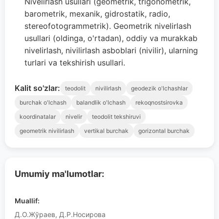
Nivelirlash usullari (geometrik, trigonometrik,
barometrik, mexanik, gidrostatik, radio,
stereofotogrammetrik). Geometrik nivelirlash
usullari (oldinga, o'rtadan), oddiy va murakkab
nivelirlash, nivilirlash asboblari (nivilir), ularning
turlari va tekshirish usullari.
Kalit so'zlar:
teodolit
nivilirlash
geodezik o'lchashlar
burchak o'lchash
balandlik o'lchash
rekoqnostsirovka
koordinatalar
nivelir
teodolit tekshiruvi
geometrik nivilirlash
vertikal burchak
gorizontal burchak
Umumiy ma'lumotlar:
Muallif:
Д.О.Жўраев, Д.Р.Носирова