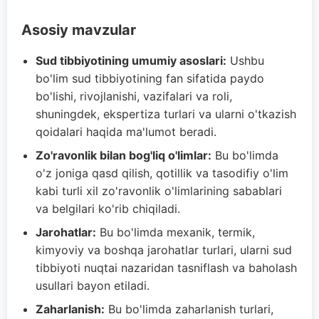
Asosiy mavzular
Sud tibbiyotining umumiy asoslari:
Ushbu
bo'lim sud tibbiyotining fan sifatida paydo
bo'lishi, rivojlanishi, vazifalari va roli,
shuningdek, ekspertiza turlari va ularni o'tkazish
qoidalari haqida ma'lumot beradi.
Zo'ravonlik bilan bog'liq o'limlar:
Bu bo'limda
o'z joniga qasd qilish, qotillik va tasodifiy o'lim
kabi turli xil zo'ravonlik o'limlarining sabablari
va belgilari ko'rib chiqiladi.
Jarohatlar:
Bu bo'limda mexanik, termik,
kimyoviy va boshqa jarohatlar turlari, ularni sud
tibbiyoti nuqtai nazaridan tasniflash va baholash
usullari bayon etiladi.
Zaharlanish:
Bu bo'limda zaharlanish turlari,