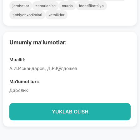
jarohatlar
zaharlanish
murda
identifikatsiya
tibbiyot xodimlari
xatoliklar
Umumiy ma'lumotlar:
Muallif:
А.И.Искандаров, Д.Р.Қўлдошев
Ma'lumot turi:
Дарслик
YUKLAB OLISH