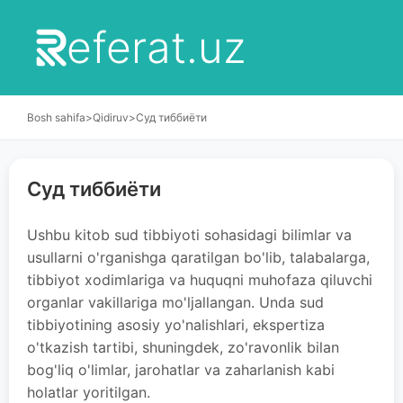
eferat.uz
Bosh sahifa
>
Qidiruv
>
Суд тиббиёти
Суд тиббиёти
Ushbu kitob sud tibbiyoti sohasidagi bilimlar va
usullarni o'rganishga qaratilgan bo'lib, talabalarga,
tibbiyot xodimlariga va huquqni muhofaza qiluvchi
organlar vakillariga mo'ljallangan. Unda sud
tibbiyotining asosiy yo'nalishlari, ekspertiza
o'tkazish tartibi, shuningdek, zo'ravonlik bilan
bog'liq o'limlar, jarohatlar va zaharlanish kabi
holatlar yoritilgan.