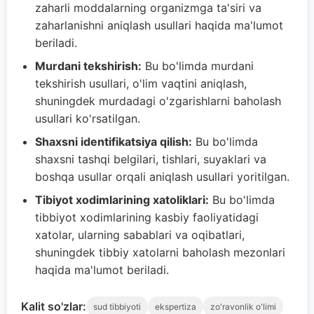
zaharli moddalarning organizmga ta'siri va
zaharlanishni aniqlash usullari haqida ma'lumot
beriladi.
Murdani tekshirish:
Bu bo'limda murdani
tekshirish usullari, o'lim vaqtini aniqlash,
shuningdek murdadagi o'zgarishlarni baholash
usullari ko'rsatilgan.
Shaxsni identifikatsiya qilish:
Bu bo'limda
shaxsni tashqi belgilari, tishlari, suyaklari va
boshqa usullar orqali aniqlash usullari yoritilgan.
Tibiyot xodimlarining xatoliklari:
Bu bo'limda
tibbiyot xodimlarining kasbiy faoliyatidagi
xatolar, ularning sabablari va oqibatlari,
shuningdek tibbiy xatolarni baholash mezonlari
haqida ma'lumot beriladi.
Kalit so'zlar:
sud tibbiyoti
ekspertiza
zo'ravonlik o'limi