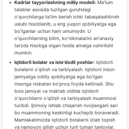
Kadrlar tayyorlashning milliy modeli:
Ma'lum
talablar asosida tuzilgan guruhdagi
o'quvchilarga ta'lim berish ichki tabaqalashtirish
uslubi hisoblanib, u eng yuqori qobiliyatga ega
bo'lganlar uchun ham umumiydir. U
o'quvchilarning bilim, ko'nikmalarini an'anaviy
tarzda hisobga olgan holda amalga oshirilishi
mumkin.
Iqtidorli bolalar va iste'dodli yoshlar:
Iqtidorli
bolalarni o'qitish va tarbiyalash. Iqtidorli inson
jamiyatga oddiy qobiliyatga ega bo'lgan
insonga nisbatan ko'proq foyda keltiradi. Shu
bois jamiyat va maktab oldida iqtidorli
o'quvchilarni o'qitish va tarbiyalash muammosi
turibdi. Ijtimoiy ishlab chiqarish rivojlangani sari
bu muammoning keskinligi kuchayib boraveradi.
Mamlakatimizda iqtidorli bolalarni izlab topish
va namoyon qilish uchun turli tuman tanlovlar,