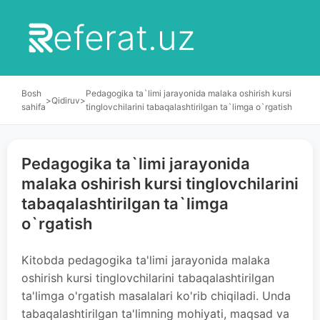
eferat.uz
Bosh
Pеdagogika ta`limi jarayonida malaka oshirish kursi
>
Qidiruv
>
sahifa
tinglovchilarini tabaqalashtirilgan ta`limga o`rgatish
Pеdagogika ta`limi jarayonida
malaka oshirish kursi tinglovchilarini
tabaqalashtirilgan ta`limga
o`rgatish
Kitobda pedagogika ta'limi jarayonida malaka
oshirish kursi tinglovchilarini tabaqalashtirilgan
ta'limga o'rgatish masalalari ko'rib chiqiladi. Unda
tabaqalashtirilgan ta'limning mohiyati, maqsad va