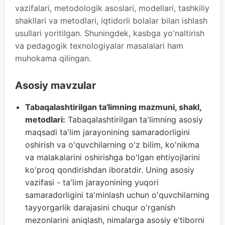
vazifalari, metodologik asoslari, modellari, tashkiliy
shakllari va metodlari, iqtidorli bolalar bilan ishlash
usullari yoritilgan. Shuningdek, kasbga yo'naltirish
va pedagogik texnologiyalar masalalari ham
muhokama qilingan.
Asosiy mavzular
Tabaqalashtirilgan ta'limning mazmuni, shakl,
metodlari:
Tabaqalashtirilgan ta'limning asosiy
maqsadi ta'lim jarayonining samaradorligini
oshirish va o'quvchilarning o'z bilim, ko'nikma
va malakalarini oshirishga bo'lgan ehtiyojlarini
ko'proq qondirishdan iboratdir. Uning asosiy
vazifasi - ta'lim jarayonining yuqori
samaradorligini ta'minlash uchun o'quvchilarning
tayyorgarlik darajasini chuqur o'rganish
mezonlarini aniqlash, nimalarga asosiy e'tiborni