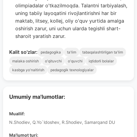
olimpiadalar o'tkazilmoqda. Talantni tarbiyalash,
uning tabiiy layoqatini rivojlantirishni har bir
maktab, litsey, kollej, oliy o'quv yurtida amalga
oshirish zarur, uni uchun ularda tegishli shart-
sharoit yaratish zarur.
Kalit so'zlar:
pedagogika
ta'lim
tabaqalashtirilgan ta'lim
malaka oshirish
o'qituvchi
o'quvchi
iqtidorli bolalar
kasbga yo'naltirish
pedagogik texnologiyalar
Umumiy ma'lumotlar:
Muallif:
N.Shodiev, Q.Yo`ldoshev, R.Shodiev, Samarqand DU
Ma'lumot turi: