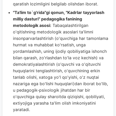
qaratish lozimligini belgilab olishdan iborat.
"Ta'lim to`g'rida"gi qonun, "Kadrlar tayyorlash
milliy dasturi" pedagogika fanining
metodologik asosi:
Tabaqalashtirilgan
o'qitishning metodologik asoslari ta'limni
insonparvarlashtirish (o'quvchiga har tamonlama
hurmat va muhabbat ko'rsatish, unga
yordamlashish, uning ijodiy qobiliyatiga ishonch
bilan qarash, zo'rlashdan to'la voz kechish) va
demokratiyalashtirish (o'quvchi va o'qituvchi
huquqlarini tenglashtirish, o'quvchining erkin
tanlab olishi, xatoga yo'l qo'yishi, o'z nuqtai
nazariga ega bo'lishi huquqlari)dan iborat bo'lib,
u pedagogik-psixologik jihatdan har bir
o'quvchiga qulay sharoitda qiziqishi, qobiliyati,
extiyojiga yarasha ta'lim olish imkoniyatini
yaratadi.