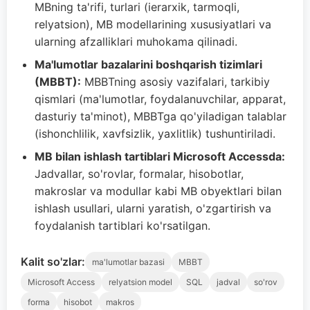
MBning ta'rifi, turlari (ierarxik, tarmoqli,
relyatsion), MB modellarining xususiyatlari va
ularning afzalliklari muhokama qilinadi.
Ma'lumotlar bazalarini boshqarish tizimlari
(MBBT):
MBBTning asosiy vazifalari, tarkibiy
qismlari (ma'lumotlar, foydalanuvchilar, apparat,
dasturiy ta'minot), MBBTga qo'yiladigan talablar
(ishonchlilik, xavfsizlik, yaxlitlik) tushuntiriladi.
MB bilan ishlash tartiblari Microsoft Accessda:
Jadvallar, so'rovlar, formalar, hisobotlar,
makroslar va modullar kabi MB obyektlari bilan
ishlash usullari, ularni yaratish, o'zgartirish va
foydalanish tartiblari ko'rsatilgan.
Kalit so'zlar:
ma'lumotlar bazasi
MBBT
Microsoft Access
relyatsion model
SQL
jadval
so'rov
forma
hisobot
makros