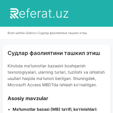
eferat.uz
Bosh sahifa
>
Qidiruv
>
Судлар фаолиятини ташкил этиш
Судлар фаолиятини ташкил этиш
Kitobda ma'lumotlar bazasini boshqarish
texnologiyalari, ularning turlari, tuzilishi va ishlatish
usullari haqida ma'lumot berilgan. Shuningdek,
Microsoft Access MBDTda ishlash ko'rsatilgan.
Asosiy mavzular
Ma'lumotlar bazasi (MB) ta'rifi, ko'rinishlari: