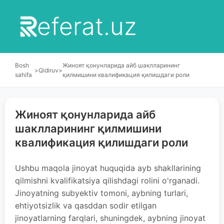
eferat.uz
Bosh
Жиноят қонунларида айб шаклларининг
>
Qidiruv
>
sahifa
қилмишини квалификация қилишдаги роли
Жиноят қонунларида айб
шаклларининг қилмишини
квалификация қилишдаги роли
Ushbu maqola jinoyat huquqida ayb shakllarining
qilmishni kvalifikatsiya qilishdagi rolini o'rganadi.
Jinoyatning subyektiv tomoni, aybning turlari,
ehtiyotsizlik va qasddan sodir etilgan
jinoyatlarning farqlari, shuningdek, aybning jinoyat