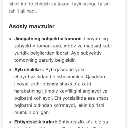
ishini ko'rib chiqish va jazoni tayinlashga ta'siri
tahlil qilinadi.
Asosiy mavzular
Jinoyatning subyektiv tomoni:
Jinoyatning
subyektiv tomoni ayb, motiv va maqsad kabi
yuridik belgilardan iborat. Ayb subyektiv
tomonning zaruriy belgisidir.
Ayb shakllari:
Ayb qasddan yoki
ehtiyotsizlikdan bo'lishi mumkin. Qasddan
jinoyat sodir etishda shaxs o'z xatti-
harakatining ijtimoiy xavfliligini anglaydi va
oqibatni xohlaydi. Ehtiyotsizlikda esa shaxs
oqibatni oldindan ko'rmaydi, lekin ko'rishi
mumkin bo'lgan.
Ehtiyotsizlik turlari:
Ehtiyotsizlik o'z-o'ziga