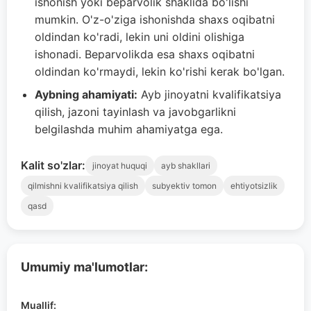
ishonish yoki beparvolik shaklida bo'lishi
mumkin. O'z-o'ziga ishonishda shaxs oqibatni
oldindan ko'radi, lekin uni oldini olishiga
ishonadi. Beparvolikda esa shaxs oqibatni
oldindan ko'rmaydi, lekin ko'rishi kerak bo'lgan.
Aybning ahamiyati:
Ayb jinoyatni kvalifikatsiya
qilish, jazoni tayinlash va javobgarlikni
belgilashda muhim ahamiyatga ega.
Kalit so'zlar:
jinoyat huquqi
ayb shakllari
qilmishni kvalifikatsiya qilish
subyektiv tomon
ehtiyotsizlik
qasd
Umumiy ma'lumotlar:
Muallif: